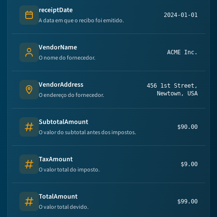
receiptDate
2024-01-01
Date
A data em que o recibo foi emitido.
VendorName
ACME Inc.
Person's name
O nome do fornecedor.
VendorAddress
456 1st Street,
Address
Newtown, USA
O endereço do fornecedor.
SubtotalAmount
$90.00
Number
O valor do subtotal antes dos impostos.
TaxAmount
$9.00
Number
O valor total do imposto.
TotalAmount
$99.00
Number
O valor total devido.