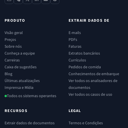
contact
phone
x
linkedin
youtube
reddit
PRODUTO
EXTRAIR DADOS DE
Visão geral
E-mails
Preços
PDFs
Sobre nós
Faturas
Conheça a equipe
Extratos bancários
Carreiras
Currículos
Caixa de sugestões
Pedidos de comida
Blog
Conhecimentos de embarque
Últimas atualizações
Ver todos os analisadores de
Imprensa e Mídia
documentos
Ver todos os casos de uso
Todos os sistemas operantes
RECURSOS
LEGAL
Extrair dados de documentos
Termos e Condições