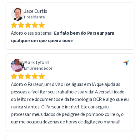
achei particularmente útil é que o arquivo original
Jace Curtis
permanece acessível por meio de um link de URL direto no
Presidente
relatório exportado, facilitando a consulta aos
documentos de origem quando necessário.
Adoro o seu sistema!
Eu falo bem do Parseur para
qualquer um que queira ouvir
.
Ao lidar com um volume tão grande de dados, encontrei
alguns desafios técnicos. No entanto, a equipe de suporte
do Parseur foi rápida e eficiente. Na verdade, a maioria dos
Mark Lyford
problemas decorreu da minha própria curva de
Empreendedor
aprendizado, e não de qualquer limitação do software — o
sistema em si funcionou perfeitamente.
Adoro o Parseur, um divisor de águas em IA que ajuda as
pessoas a facilitar seu trabalho e sua vida! A versatilidade
Estou muito satisfeito com a experiência geral e
do leitor de documentos e da tecnologia OCR é algo que eu
recomendo o Parseur com confiança a qualquer pessoa que
nunca vi antes. O Parseur é incrível. Ele conseguiu
lide com processamento de documentos em grande
processar meus dados de pedigree de pombos-correio, o
volume e extração de dados.
que me poupou dezenas de horas de digitação manual!