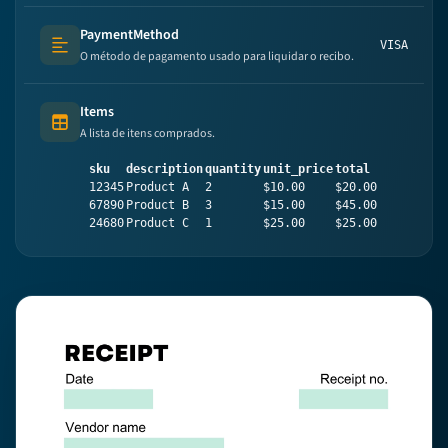
PaymentMethod
VISA
Text (multi-lines)
O método de pagamento usado para liquidar o recibo.
Items
Table (list of items)
A lista de itens comprados.
sku
description
quantity
unit_price
total
12345
Product A
2
$10.00
$20.00
67890
Product B
3
$15.00
$45.00
24680
Product C
1
$25.00
$25.00