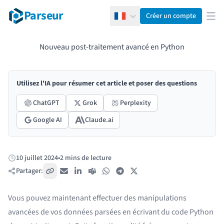
Parseur
Créer un compte
Français
Ouv
Nouveau post-traitement avancé en Python
Utilisez l'IA pour résumer cet article et poser des questions
ChatGPT
Grok
Perplexity
Google AI
Claude.ai
10 juillet 2024
•
2 mins de lecture
Publié:
Partager:
Copier le lien
E-mail
LinkedIn
Teams
WhatsApp
Telegram
X / Twitter
Vous pouvez maintenant effectuer des manipulations
avancées de vos données parsées en écrivant du code Python