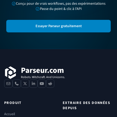
Conçu pour de vrais workflows, pas des expérimentations
Passe du point & clic à l'API
Essayer Parseur gratuitement
Pied de page
Parseur.com
Robots. Witchcraft. And Unicorns.
contact
phone
x
linkedin
youtube
reddit
PRODUIT
EXTRAIRE DES DONNÉES
DEPUIS
Accueil