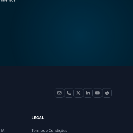
erimentos
contact
phone
x
linkedin
youtube
reddit
LEGAL
 IA
Termos e Condições