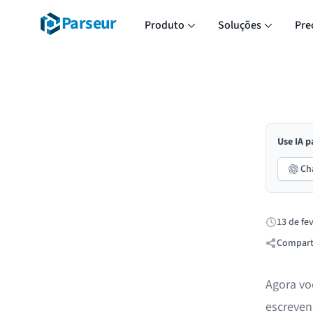
Parseur
Produto
Soluções
Pre
Use IA p
Ch
13 de fe
Publicado:
Comparti
Agora vo
escreven