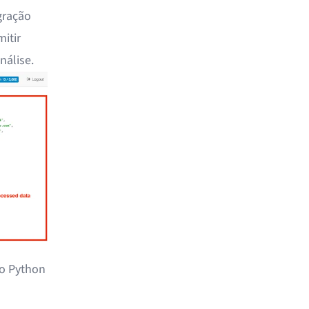
gração
itir
nálise.
o Python