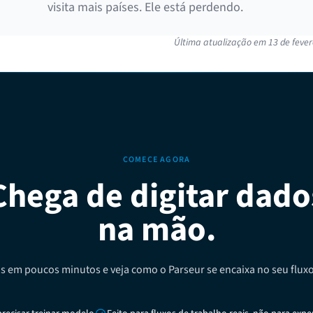
visita mais países. Ele está perdendo.
Última atualização em
13 de fever
COMECE AGORA
Chega de digitar dado
na mão.
s em poucos minutos e veja como o Parseur se encaixa no seu fluxo