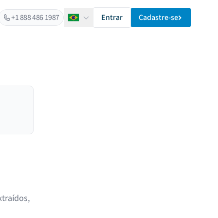
+1 888 486 1987
Entrar
Cadastre-se
Português
traídos,