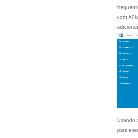
frequent
com APIs
adiciona
Usando o
para exe