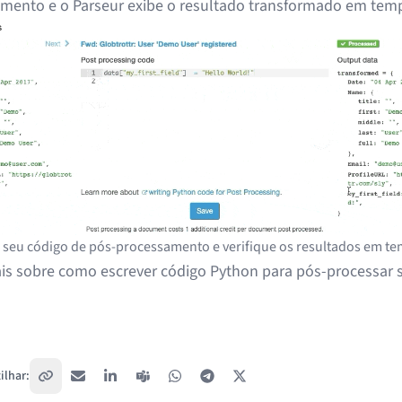
mento e o Parseur exibe o resultado transformado em temp
 seu código de pós-processamento e verifique os resultados em te
ais sobre como
escrever código Python para pós-processar 
lhar:
Copiar link
E-mail
LinkedIn
Teams
WhatsApp
Telegram
X / Twitter