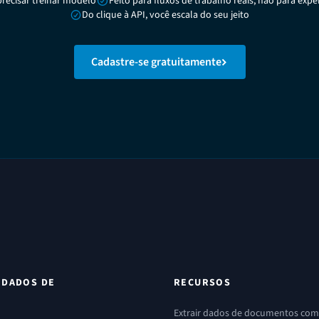
recisar treinar modelo
Feito para fluxos de trabalho reais, não para exp
Do clique à API, você escala do seu jeito
Cadastre-se gratuitamente
 DADOS DE
RECURSOS
Extrair dados de documentos com