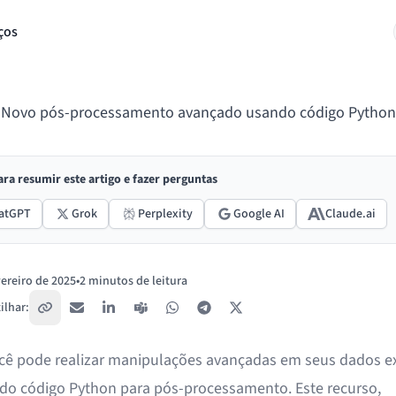
ços
Novo pós-processamento avançado usando código Python
ara resumir este artigo e fazer perguntas
atGPT
Grok
Perplexity
Google AI
Claude.ai
vereiro de 2025
•
2 minutos de leitura
lhar:
Copiar link
E-mail
LinkedIn
Teams
WhatsApp
Telegram
X / Twitter
cê pode realizar manipulações avançadas em seus dados ex
do código Python para pós-processamento. Este recurso,