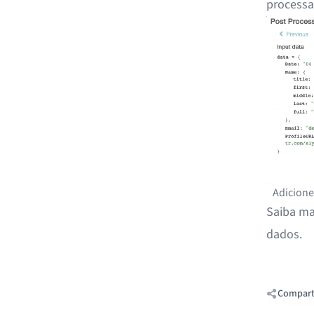
processa
Adicione
Saiba m
dados
.
Comparti