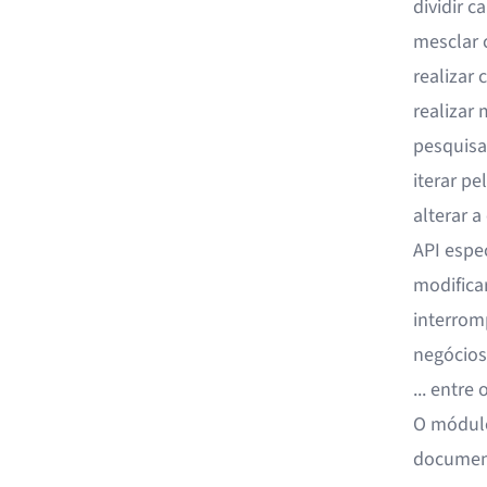
dividir 
mesclar 
realizar
realizar
pesquisa
iterar p
alterar 
API espec
modifica
interrom
negócios
... entre
O módulo
document