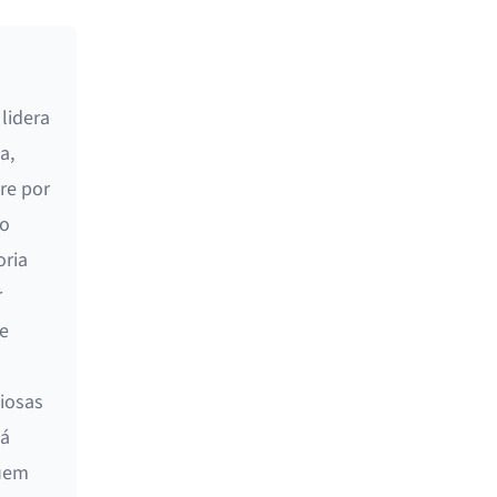
lidera
a,
re por
do
oria
r
e
iosas
tá
quem