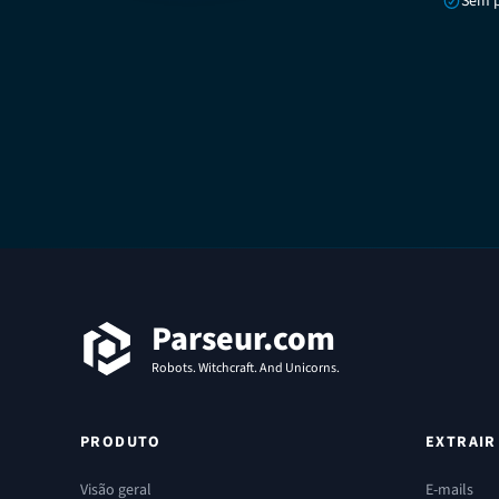
Sem p
Rodapé
Parseur.com
Robots. Witchcraft. And Unicorns.
PRODUTO
EXTRAIR
Visão geral
E-mails