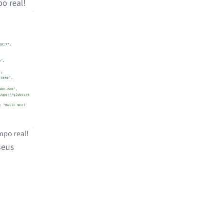
o real!
mpo real!
seus