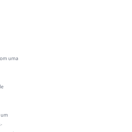
 com uma
de
e um
-