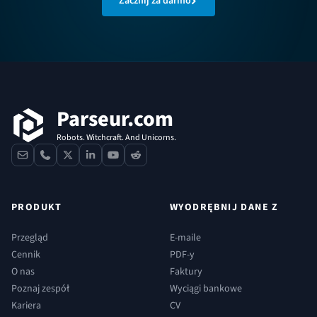
Zacznij za darmo
Stopka
Parseur.com
Robots. Witchcraft. And Unicorns.
contact
phone
x
linkedin
youtube
reddit
PRODUKT
WYODRĘBNIJ DANE Z
Przegląd
E-maile
Cennik
PDF-y
O nas
Faktury
Poznaj zespół
Wyciągi bankowe
Kariera
CV