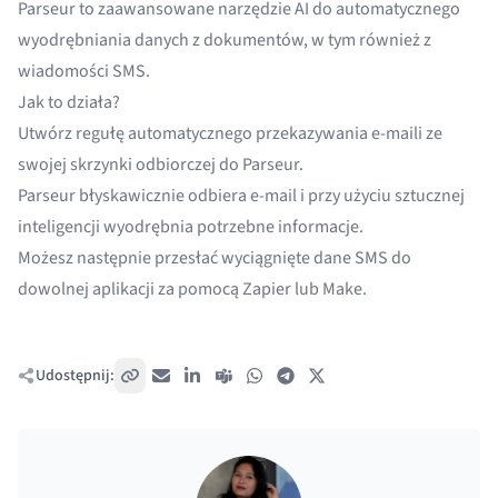
Parseur
to zaawansowane narzędzie AI do automatycznego
wyodrębniania danych z dokumentów, w tym również z
wiadomości SMS.
Jak to działa?
Utwórz regułę automatycznego przekazywania e-maili ze
swojej skrzynki odbiorczej do Parseur.
Parseur błyskawicznie odbiera e-mail i przy użyciu sztucznej
inteligencji wyodrębnia potrzebne informacje.
Możesz następnie przesłać wyciągnięte dane SMS do
dowolnej aplikacji za pomocą
Zapier
lub
Make
.
Udostępnij:
Skopiuj link
E-mail
LinkedIn
Teams
WhatsApp
Telegram
X / Twitter