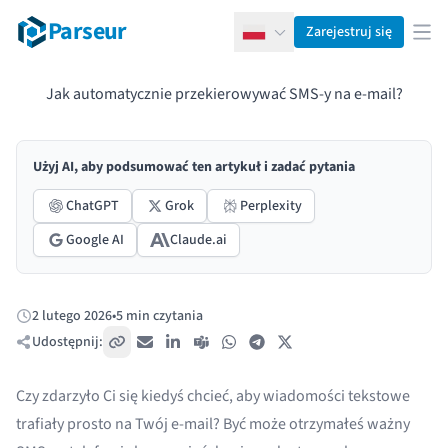
Parseur
Zarejestruj się
Polski
Otw
Jak automatycznie przekierowywać SMS-y na e-mail?
Użyj AI, aby podsumować ten artykuł i zadać pytania
ChatGPT
Grok
Perplexity
Google AI
Claude.ai
2 lutego 2026
•
5 min czytania
Opublikowano:
Udostępnij:
Skopiuj link
E-mail
LinkedIn
Teams
WhatsApp
Telegram
X / Twitter
Czy zdarzyło Ci się kiedyś chcieć, aby wiadomości tekstowe
trafiały prosto na Twój e-mail? Być może otrzymałeś ważny