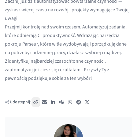
Zacznij już dziś automatyzować powtarzalne czynności —
zyskasz więcej czasu na rozwój i projekty wymagające Twojej
uwagi.
Przejmij kontrolę nad swoim czasem. Automatyzuj zadania,
które odbierają Ci produktywność. Wdrażając narzędzia
pokroju Parseur, które w tle wydobywają i porządkują dane
na potrzeby codziennej pracy, działasz szybciej i mądrzej.
Zidentyfikuj najbardziej czasochłonne czynności,
zautomatyzuj je i ciesz się rezultatami. Przyszły Ty z
pewnością podziękuje sobie za ten wybór!
Udostępnij:
Skopiuj link
E-mail
LinkedIn
Teams
WhatsApp
Telegram
X / Twitter