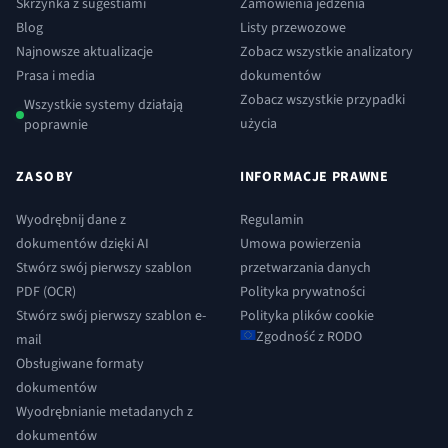
Skrzynka z sugestiami
Zamówienia jedzenia
Blog
Listy przewozowe
Najnowsze aktualizacje
Zobacz wszystkie analizatory
Prasa i media
dokumentów
Zobacz wszystkie przypadki
Wszystkie systemy działają
użycia
poprawnie
ZASOBY
INFORMACJE PRAWNE
Wyodrębnij dane z
Regulamin
dokumentów dzięki AI
Umowa powierzenia
Stwórz swój pierwszy szablon
przetwarzania danych
PDF (OCR)
Polityka prywatności
Stwórz swój pierwszy szablon e-
Polityka plików cookie
Zgodność z RODO
mail
Obsługiwane formaty
dokumentów
Wyodrębnianie metadanych z
dokumentów