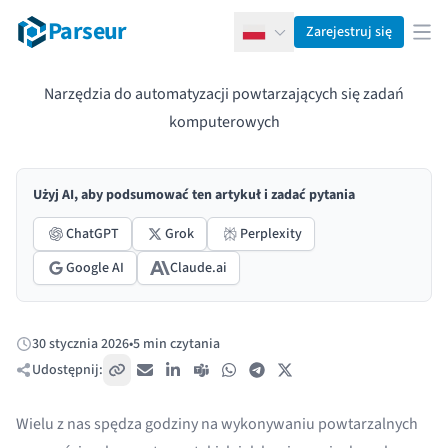
Parseur
Zarejestruj się
Polski
Otw
Narzędzia do automatyzacji powtarzających się zadań
komputerowych
Użyj AI, aby podsumować ten artykuł i zadać pytania
ChatGPT
Grok
Perplexity
Google AI
Claude.ai
30 stycznia 2026
•
5 min czytania
Opublikowano:
Udostępnij:
Skopiuj link
E-mail
LinkedIn
Teams
WhatsApp
Telegram
X / Twitter
Wielu z nas spędza godziny na wykonywaniu powtarzalnych