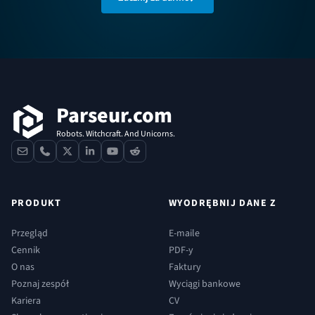
Stopka
Parseur.com
Robots. Witchcraft. And Unicorns.
contact
phone
x
linkedin
youtube
reddit
PRODUKT
WYODRĘBNIJ DANE Z
Przegląd
E-maile
Cennik
PDF-y
O nas
Faktury
Poznaj zespół
Wyciągi bankowe
Kariera
CV