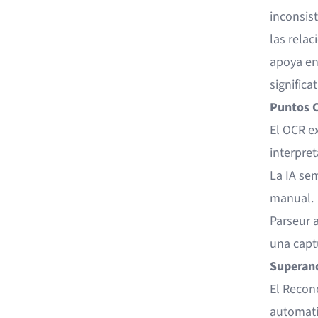
inconsist
las rela
apoya en
significa
Puntos C
El OCR e
interpret
La IA se
manual.
Parseur a
una captu
Superand
El Recon
automati