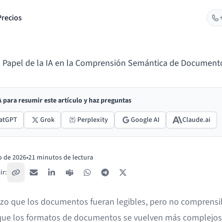
Precios
l Papel de la IA en la Comprensión Semántica de Document
IA para resumir este artículo y haz preguntas
atGPT
Grok
Perplexity
Google AI
Claude.ai
o de 2026
•
21 minutos de lectura
ir:
Copiar enlace
Correo electrónico
LinkedIn
Teams
WhatsApp
Telegram
X / Twitter
izo que los documentos fueran legibles, pero no comprensib
ue los formatos de documentos se vuelven más complejos