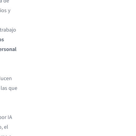
a de
ios y
trabajo
os
ersonal
ducen
 las que
or IA
, el