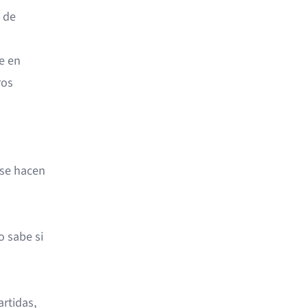
 de
e en
ros
 se hacen
o sabe si
rtidas,