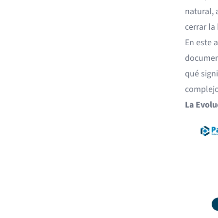
natural,
cerrar la
En este 
document
qué sign
complejo
La Evolu