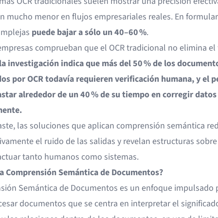
emas OCR tradicionales suelen mostrar una precisión efectiv
ón mucho menor en flujos empresariales reales. En formular
omplejas
puede bajar a sólo un 40–60 %
.
mpresas comprueban que el OCR tradicional no elimina el 
la investigación indica que más del
50 % de los document
os por OCR todavía requieren verificación humana, y el p
star alrededor de un 40 % de su tiempo en corregir datos
ente.
aste, las soluciones que aplican comprensión semántica re
tivamente el ruido de las salidas y revelan estructuras sobre
ctuar tanto humanos como sistemas.
 la Comprensión Semántica de Documentos?
ión Semántica de Documentos es un enfoque impulsado p
esar documentos que se centra en interpretar el significado