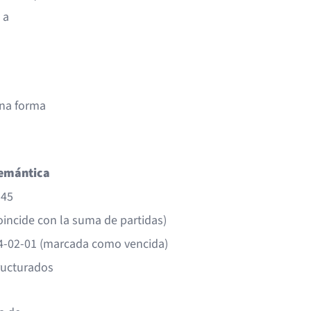
 a
una forma
Semántica
345
oincide con la suma de partidas)
4-02-01 (marcada como vencida)
ructurados