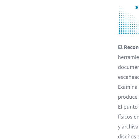
El Recon
herramie
document
escanead
Examina 
produce 
El punto 
físicos e
y archiv
diseños 