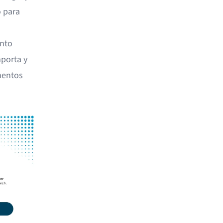
o para
ento
porta y
mentos