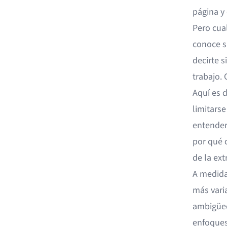
página y
Pero cua
conoce s
decirte s
trabajo. 
Aquí es 
limitars
entender
por qué 
de la ext
A medida
más vari
ambigüed
enfoques