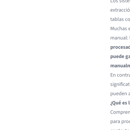
Los sist
extracci
tablas c
Muchas e
manual:
procesad
puede ga
manualm
En contr
significa
pueden a
¿Qué es
Comprens
para proc