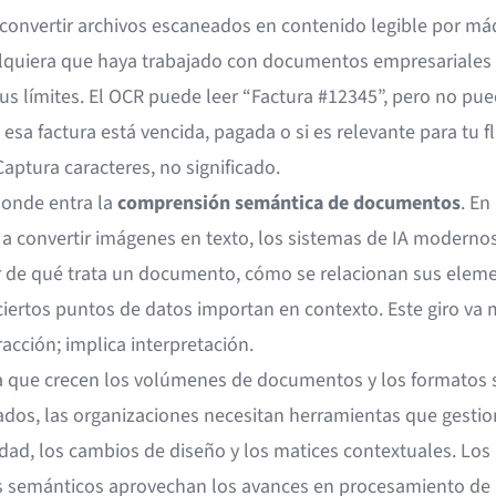
 convertir archivos escaneados en contenido legible por má
lquiera que haya trabajado con documentos empresariales 
us límites. El OCR puede leer “Factura #12345”, pero no pu
i esa factura está vencida, pagada o si es relevante para tu f
Captura caracteres, no significado.
donde entra la
comprensión semántica de documentos
. En
e a convertir imágenes en texto, los sistemas de IA moderno
 de qué trata un documento, cómo se relacionan sus eleme
ciertos puntos de datos importan en contexto. Este giro va 
racción; implica interpretación.
 que crecen los volúmenes de documentos y los formatos 
ados, las organizaciones necesitan herramientas que gestio
ad, los cambios de diseño y los matices contextuales. Los
 semánticos aprovechan los avances en procesamiento de 