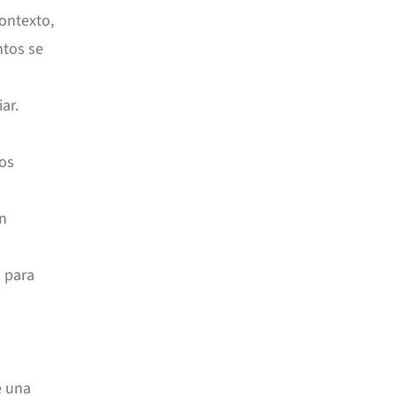
ontexto,
ntos se
ar.
os
n
o para
e una