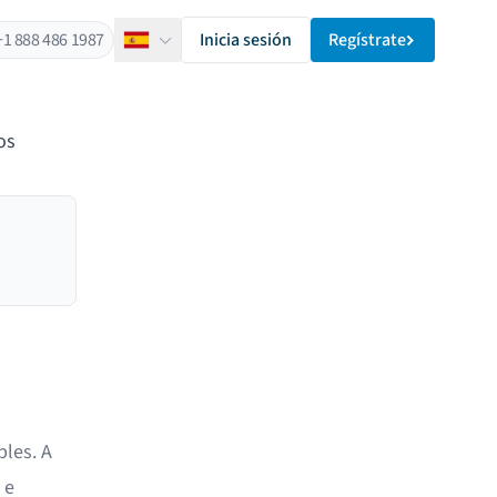
+1 888 486 1987
Inicia sesión
Regístrate
Español
os
les. A
 e