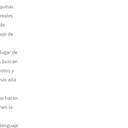
quinas.
reales
ede
lujo de
 lugar de
s buscan
ntos y
más allá
se hacen
nen la
lenguaje