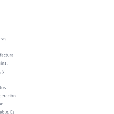
eras
factura
ina.
, y
tos
uperación
on
able. Es