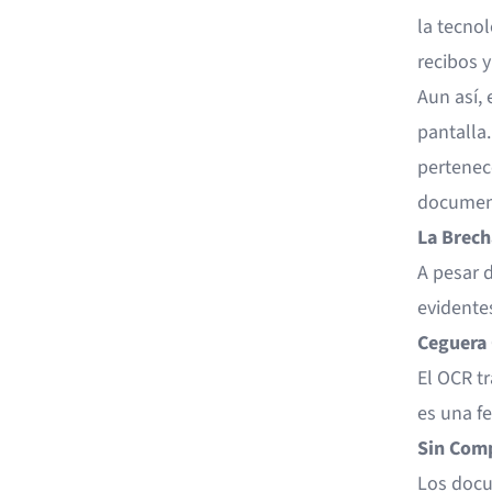
la tecnol
recibos y
Aun así,
pantalla.
pertenec
document
La Brech
A pesar 
evidente
Ceguera 
El OCR tr
es una fe
Sin Comp
Los docu