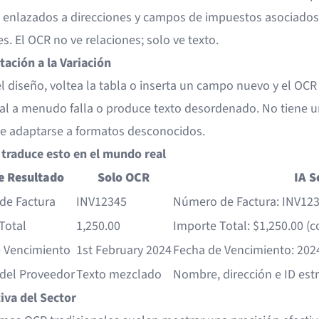
enlazados a direcciones y campos de impuestos asociados
s. El OCR no ve relaciones; solo ve texto.
tación a la Variación
l diseño, voltea la tabla o inserta un campo nuevo y el OCR
nal a menudo falla o produce texto desordenado. No tiene 
de adaptarse a formatos desconocidos.
traduce esto en el mundo real
e Resultado
Solo OCR
IA 
de Factura
INV12345
Número de Factura: INV12
Total
1,250.00
Importe Total: $1,250.00 (c
 Vencimiento
1st February 2024
Fecha de Vencimiento: 202
 del Proveedor
Texto mezclado
Nombre, dirección e ID est
iva del Sector