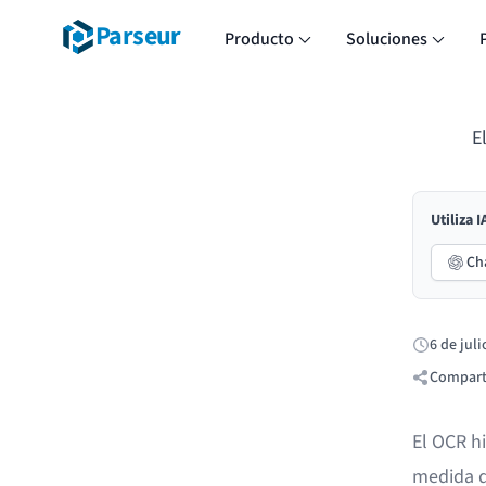
Parseur
Producto
Soluciones
E
Utiliza 
Ch
6 de juli
Publicado:
Compart
El OCR h
medida q