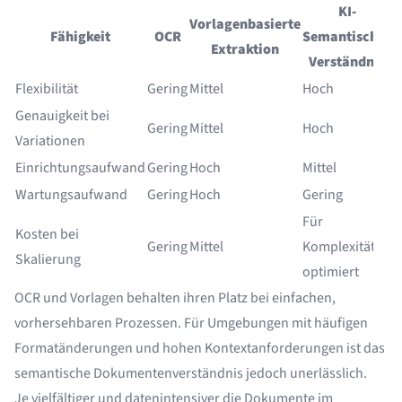
KI-
Vorlagenbasierte
Fähigkeit
OCR
Semantisches
Extraktion
Verständnis
Flexibilität
Gering
Mittel
Hoch
Genauigkeit bei
Gering
Mittel
Hoch
Variationen
Einrichtungsaufwand
Gering
Hoch
Mittel
Wartungsaufwand
Gering
Hoch
Gering
Für
Kosten bei
Gering
Mittel
Komplexität
Skalierung
optimiert
OCR und Vorlagen behalten ihren Platz bei einfachen,
vorhersehbaren Prozessen. Für Umgebungen mit häufigen
Formatänderungen und hohen Kontextanforderungen ist das
semantische Dokumentenverständnis jedoch unerlässlich.
Je vielfältiger und datenintensiver die Dokumente im