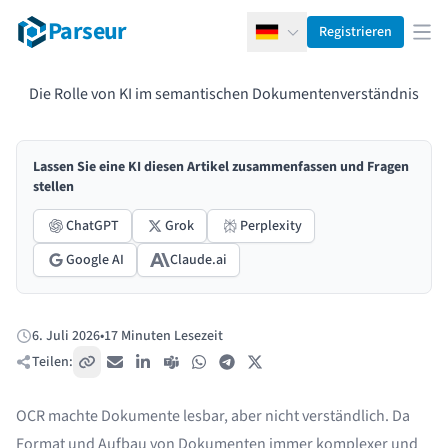
Parseur
Registrieren
Deutsch
Men
Die Rolle von KI im semantischen Dokumentenverständnis
Lassen Sie eine KI diesen Artikel zusammenfassen und Fragen
stellen
ChatGPT
Grok
Perplexity
Google AI
Claude.ai
6. Juli 2026
•
17 Minuten Lesezeit
Veröffentlicht:
Teilen:
Link kopieren
E-Mail
LinkedIn
Teams
WhatsApp
Telegram
X / Twitter
OCR machte Dokumente lesbar, aber nicht verständlich. Da
Format und Aufbau von Dokumenten immer komplexer und