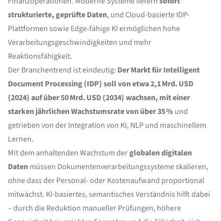
Finanzoperationen. Moderne Systeme liefern
sofort
strukturierte, geprüfte Daten
, und Cloud-basierte IDP-
Plattformen sowie Edge-fähige KI ermöglichen hohe
Verarbeitungsgeschwindigkeiten und mehr
Reaktionsfähigkeit.
Der Branchentrend ist eindeutig:
Der Markt für Intelligent
Document Processing (IDP) soll
von etwa 2,1 Mrd. USD
(2024) auf über 50 Mrd. USD (2034) wachsen, mit einer
starken jährlichen Wachstumsrate von über 35 %
und
getrieben von der Integration von KI, NLP und maschinellem
Lernen.
Mit dem anhaltenden Wachstum der
globalen digitalen
Daten
müssen Dokumentenverarbeitungssysteme skalieren,
ohne dass der Personal- oder Kostenaufwand proportional
mitwächst. KI-basiertes, semantisches Verständnis hilft dabei
– durch die Reduktion manueller Prüfungen, höhere