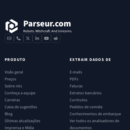
Rodapé
Parseur.com
Robots. Witchcraft. And Unicorns.
contact
phone
x
linkedin
youtube
reddit
PRODUTO
EXTRAIR DADOS DE
Visão geral
E-mails
Preços
PDFs
Sobre nós
Faturas
Conheça a equipe
Extratos bancários
Carreiras
Currículos
Caixa de sugestões
Pedidos de comida
Blog
Conhecimentos de embarque
Últimas atualizações
Ver todos os analisadores de
Imprensa e Mídia
documentos