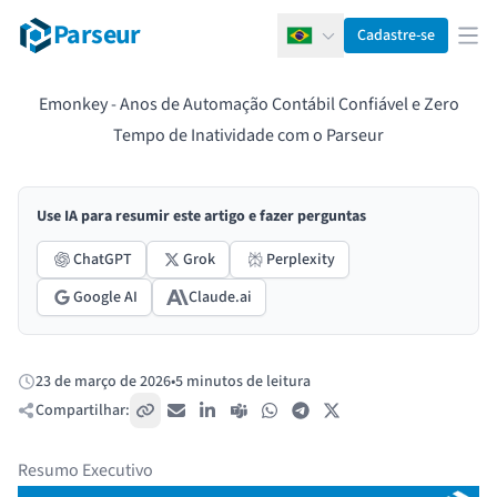
Parseur
Cadastre-se
Português
Abr
Emonkey - Anos de Automação Contábil Confiável e Zero
Tempo de Inatividade com o Parseur
Use IA para resumir este artigo e fazer perguntas
ChatGPT
Grok
Perplexity
Google AI
Claude.ai
23 de março de 2026
•
5 minutos de leitura
Publicado:
Compartilhar:
Copiar link
E-mail
LinkedIn
Teams
WhatsApp
Telegram
X / Twitter
Resumo Executivo