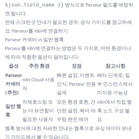
방식으로 Parseur 필드를 매핑하
$json.field_name }}
면 됩니다.
전체 스크린샷 안내가 필요한 경우, 공식 가이드를 참고하세
요:
Parseur를 n8n에 연결하기
Parseur 커넥터 vs 일반 웹훅
Parseur를 n8n에 연결하는 방법은 두 가지로, 어떤 환경이냐
에 따라 적합한 옵션이 달라집니다:
옵션
추천 환경
장점
참고사항
Parseur
빠른 설정, 이벤트
베타 단계로, 일
n8n Cloud 사용
커넥터
인식, Parseur 전용
부 인스턴스에서
자
(추천)
설계
미지원 가능성
자체호스팅 또
모든 환경 호환, 간
n8n에서 직접 웹
일반 웹
는 더 유연함이
단한 설정, 헤더·라
훅 노드 구성 필
훅
필요한 사용자
우팅 완전 제어
요
웹훅 방식에 대한 자세한 안내는
웹훅으로 파싱 데이터 보내
기 가이드
에서 볼 수 있습니다.