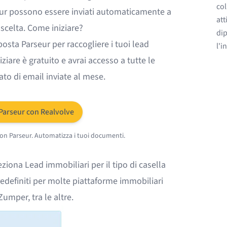
col
rseur possono essere inviati automaticamente a
att
scelta. Come iniziare?
dip
posta Parseur per raccogliere i tuoi lead
l'i
iziare è gratuito e avrai accesso a tutte le
to di email inviate al mese.
 Parseur con Realvolve
con Parseur. Automatizza i tuoi documenti.
eziona Lead immobiliari per il tipo di casella
redefiniti per molte piattaforme immobiliari
Zumper
, tra le altre.