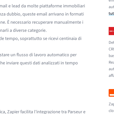
ema
mail e lead da molte piattaforme immobiliari
aut
tut
nza dubbio, queste email arrivano in formati
une. È necessario recuperare manualmente i
narli a diverse categorie.
 tempo, soprattutto se ricevi centinaia di
Def
CR
tare un flusso di lavoro automatico per
bas
Rea
che inviare questi dati analizzati in tempo
aut
aff
Zap
clo
ica,
Zapier
facilita l'integrazione tra Parseur e