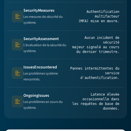
SecurityMeasures
Authentification
Les mesures de sécurité du
multifacteur
Text (multi-lines)
(MFA) mise en œuvre.
système.
Aucun incident de
SecurityAssessment
sécurité
L'évaluation de la sécurité du
Text (multi-lines)
majeur signalé au cours
système.
du dernier trimestre.
IssuesEncountered
Pannes intermittentes du
Les problèmes système
service
Text (multi-lines)
d'authentification.
rencontrés.
Latence élevée
OngoingIssues
occasionnelle dans
Les problèmes en cours du
Text (multi-lines)
les requêtes de base de
système.
données.