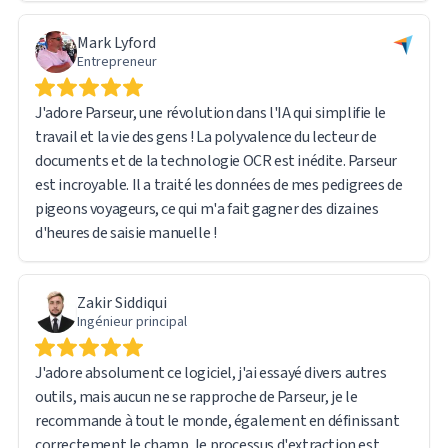
la plupart des problèmes étaient liés à ma propre prise en
Mark Lyford
main plutôt qu'à une limitation du logiciel ; le système,
Entrepreneur
quant à lui, fonctionnait parfaitement.
J'adore Parseur, une révolution dans l'IA qui simplifie le
Je suis très satisfait de cette expérience et je recommande
travail et la vie des gens ! La polyvalence du lecteur de
vivement Parseur à toute personne confrontée au
documents et de la technologie OCR est inédite. Parseur
traitement et à l'extraction de données de volumes
est incroyable. Il a traité les données de mes pedigrees de
importants de documents.
pigeons voyageurs, ce qui m'a fait gagner des dizaines
d'heures de saisie manuelle !
Zakir Siddiqui
Ingénieur principal
J'adore absolument ce logiciel, j'ai essayé divers autres
outils, mais aucun ne se rapproche de Parseur, je le
recommande à tout le monde, également en définissant
correctement le champ, le processus d'extraction est