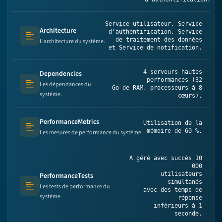
Service utilisateur, Service
Architecture
d'authentification, Service
Text (multi-lines)
de traitement des données
L'architecture du système.
et Service de notification.
4 serveurs hautes
Dependencies
performances (32
Les dépendances du
Text (multi-lines)
Go de RAM, processeurs à 8
système.
cœurs).
PerformanceMetrics
Utilisation de la
Text (multi-lines)
mémoire de 60 %.
Les mesures de performance du système.
A géré avec succès 10
000
utilisateurs
PerformanceTests
simultanés
Les tests de performance du
Text (multi-lines)
avec des temps de
système.
réponse
inférieurs à 1
seconde.