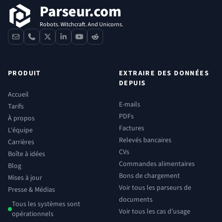
Parseur.com
Robots. Witchcraft. And Unicorns.
contact
phone
x
linkedin
youtube
reddit
PRODUIT
EXTRAIRE DES DONNÉES
DEPUIS
Accueil
E-mails
Tarifs
PDFs
À propos
Factures
L'équipe
Relevés bancaires
Carrières
CVs
Boîte à idées
Commandes alimentaires
Blog
Bons de chargement
Mises à jour
Voir tous les parseurs de
Presse & Médias
documents
Tous les systèmes sont
Voir tous les cas d'usage
opérationnels