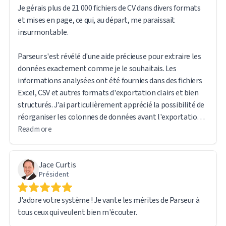
Je gérais plus de 21 000 fichiers de CV dans divers formats
et mises en page, ce qui, au départ, me paraissait
insurmontable.
Parseur s'est révélé d'une aide précieuse pour extraire les
données exactement comme je le souhaitais. Les
informations analysées ont été fournies dans des fichiers
Excel, CSV et autres formats d'exportation clairs et bien
structurés. J'ai particulièrement apprécié la possibilité de
réorganiser les colonnes de données avant l'exportation.
Read more
Le logiciel est intuitif et convivial. J'ai également trouvé
très utile le fait que le fichier original reste accessible via
Jace Curtis
un lien URL direct dans le rapport exporté, ce qui facilite la
Président
consultation des documents sources en cas de besoin.
J'adore votre système ! Je vante les mérites de Parseur à
Le traitement d'un tel volume de données a engendré
tous ceux qui veulent bien m'écouter.
quelques difficultés techniques. Cependant, l'équipe
d'assistance de Parseur a été rapide et réactive. En réalité,