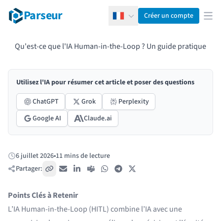
Parseur
Créer un compte
Français
Ouv
Qu'est-ce que l'IA Human-in-the-Loop ? Un guide pratique
Utilisez l'IA pour résumer cet article et poser des questions
ChatGPT
Grok
Perplexity
Google AI
Claude.ai
6 juillet 2026
•
11 mins de lecture
Publié:
Partager:
Copier le lien
E-mail
LinkedIn
Teams
WhatsApp
Telegram
X / Twitter
Points Clés à Retenir
L’IA Human-in-the-Loop (HITL) combine l’IA avec une