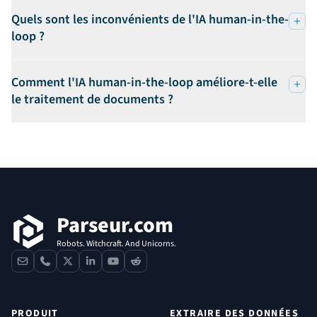
Quels sont les inconvénients de l'IA human-in-the-
loop ?
Comment l'IA human-in-the-loop améliore-t-elle
le traitement de documents ?
Pied de page
Parseur.com
Robots. Witchcraft. And Unicorns.
contact
phone
x
linkedin
youtube
reddit
PRODUIT
EXTRAIRE DES DONNÉES