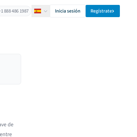
+1 888 486 1987
Inicia sesión
Regístrate
Español
ave de
entre