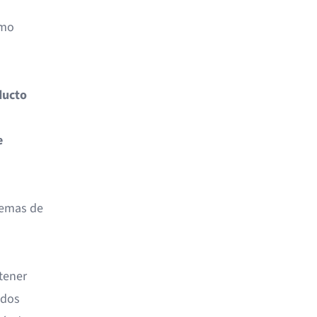
omo
ducto
e
temas de
tener
idos