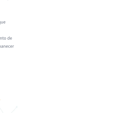
que
unto de
rmanecer