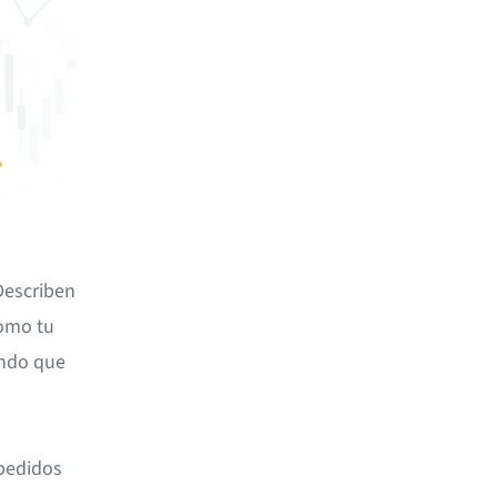
Describen
como tu
ando que
pedidos