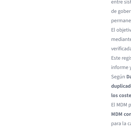
entre si
de gober
permanez
El objet
mediante
verifica
Este reg
informe y
Según
Da
duplicad
los cost
El MDM p
MDM com
para la c