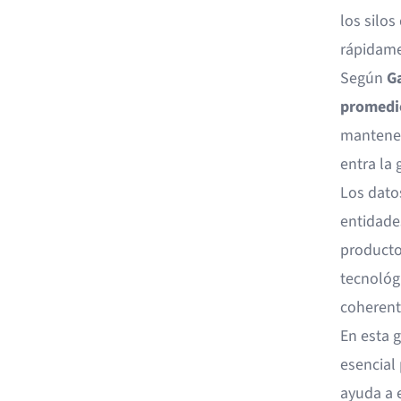
los silo
rápidame
Según
G
promedio
mantener
entra la
Los dato
entidades
producto
tecnológ
coherent
En esta 
esencial
ayuda a e