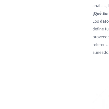
análisis,
¿Qué Son
Los
dato
define t
proveedo
referenc
alineado