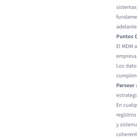
sistemas.
fundamen
adelante
Puntos C
El MDM a
empresa
Los datos
cumplimi
Parseur
a
estrateg
En cualq
registros
y sistem
coherent