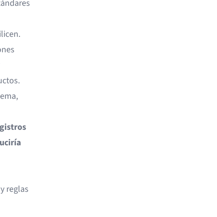
tándares
licen.
ones
uctos.
tema,
gistros
uciría
y reglas