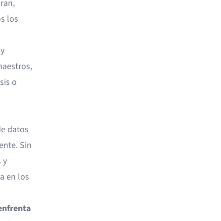
ran,
s los
 y
maestros,
sis o
de datos
ente. Sin
 y
a en los
enfrenta