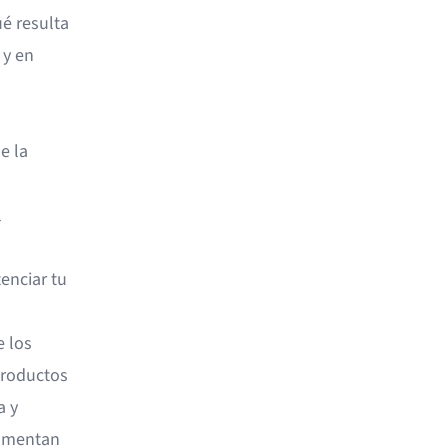
ué resulta
 y en
e la
l
enciar tu
 los
productos
a y
aumentan