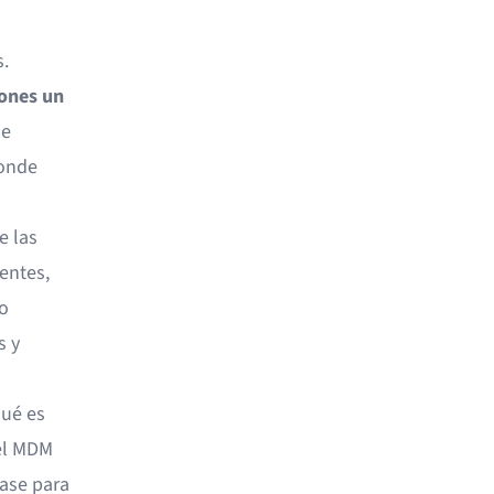
.
iones un
de
donde
e las
entes,
o
s y
qué es
el MDM
base para