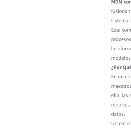
MDM com
fusionan
sistemas
Esta comb
procesos
la inform
modelos 
¿Por Qué
En un en
maestros
ella, la
reportes 
datos.
Un recie