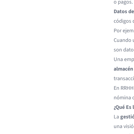
o pagos.
Datos de
códigos 
Por ejem
Cuando u
son dato
Una empr
almacén
transacc
En RRHH,
nómina o
¿Qué Es 
La
gesti
una visió