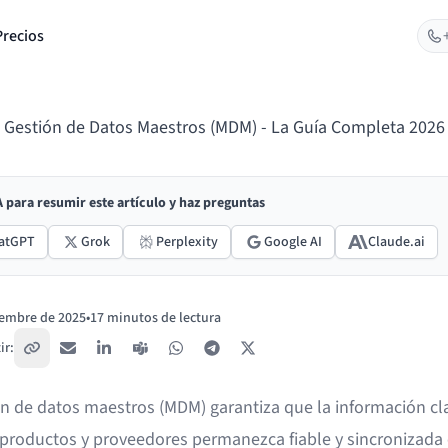
Precios
Gestión de Datos Maestros (MDM) - La Guía Completa 2026
IA para resumir este artículo y haz preguntas
atGPT
Grok
Perplexity
Google AI
Claude.ai
iembre de 2025
•
17 minutos de lectura
ir:
Copiar enlace
Correo electrónico
LinkedIn
Teams
WhatsApp
Telegram
X / Twitter
ón de datos maestros (MDM) garantiza que la información cl
, productos y proveedores permanezca fiable y sincronizada 