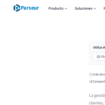
Parseur
Producto
Soluciones
Utiliza 
Ch
4 de dic
Publicado:
Compart
La gesti
clientes