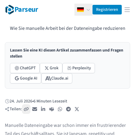
Parseur
Registrieren
Deutsch
Men
Wie Sie manuelle Arbeit bei der Dateneingabe reduzieren
Lassen Sie eine KI diesen Artikel zusammenfassen und Fragen
stellen
ChatGPT
Grok
Perplexity
Google AI
Claude.ai
24. Juli 2026
•
6 Minuten Lesezeit
Veröffentlicht:
Teilen:
Link kopieren
E-Mail
LinkedIn
Teams
WhatsApp
Telegram
X / Twitter
Manuelle Dateneingabe war schon immer ein frustrierender
Teil des Geschäftsalltags. Sie ist langsam, repetitiv und