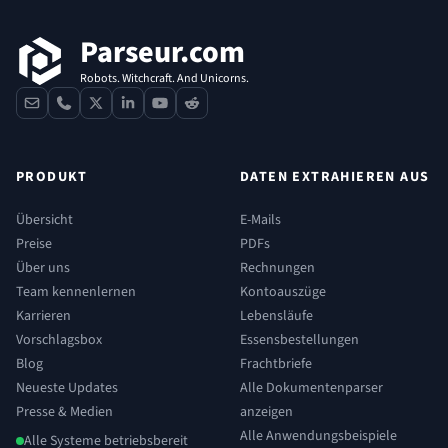
Parseur.com
Robots. Witchcraft. And Unicorns.
contact
phone
x
linkedin
youtube
reddit
PRODUKT
DATEN EXTRAHIEREN AUS
Übersicht
E-Mails
Preise
PDFs
Über uns
Rechnungen
Team kennenlernen
Kontoauszüge
Karrieren
Lebensläufe
Vorschlagsbox
Essensbestellungen
Blog
Frachtbriefe
Neueste Updates
Alle Dokumentenparser
Presse & Medien
anzeigen
Alle Anwendungsbeispiele
Alle Systeme betriebsbereit