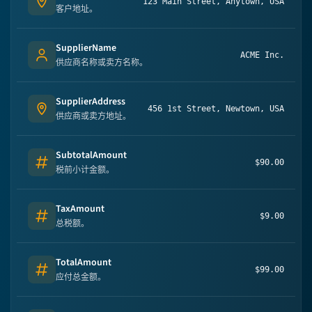
123 Main Street, Anytown, USA
Address
客户地址。
SupplierName
ACME Inc.
Person's name
供应商名称或卖方名称。
SupplierAddress
456 1st Street, Newtown, USA
Address
供应商或卖方地址。
SubtotalAmount
$90.00
Number
税前小计金额。
TaxAmount
$9.00
Number
总税额。
TotalAmount
$99.00
Number
应付总金额。