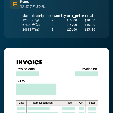
Items
Table (list of items)
采购商品明细列表。
sku
description
quantity
unit_price
total
12345
产品A
2
$10.00
$20.00
67890
产品B
3
$15.00
$45.00
24680
产品C
1
$25.00
$25.00