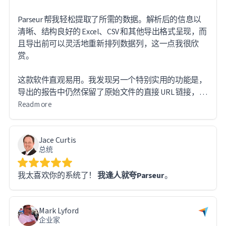
Parseur 帮我轻松提取了所需的数据。解析后的信息以
清晰、结构良好的 Excel、CSV 和其他导出格式呈现，而
且导出前可以灵活地重新排列数据列，这一点我很欣
赏。
这款软件直观易用。我发现另一个特别实用的功能是，
导出的报告中仍然保留了原始文件的直接 URL 链接，方
便我在需要时查阅源文档。
Read more
处理如此庞大的数据量时，我确实遇到了一些技术难
Jace Curtis
题。不过，Parseur 的支持团队反应迅速，及时响应。
总统
事实上，大多数问题都源于我自身的学习过程，而非软
件本身的限制——系统运行完美无瑕。
我太喜欢你的系统了！
我逢人就夸Parseur
。
我对整个使用体验非常满意，并会毫不犹豫地向任何需
要处理大量文档和数据提取工作的人推荐 Parseur。
Mark Lyford
企业家