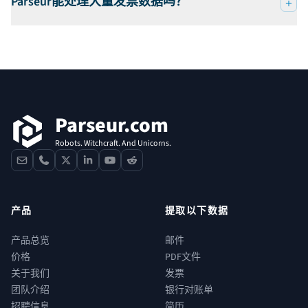
Parseur能处理大量发票数据吗？
页脚
Parseur.com
Robots. Witchcraft. And Unicorns.
contact
phone
x
linkedin
youtube
reddit
产品
提取以下数据
产品总览
邮件
价格
PDF文件
关于我们
发票
团队介绍
银行对账单
招聘信息
简历