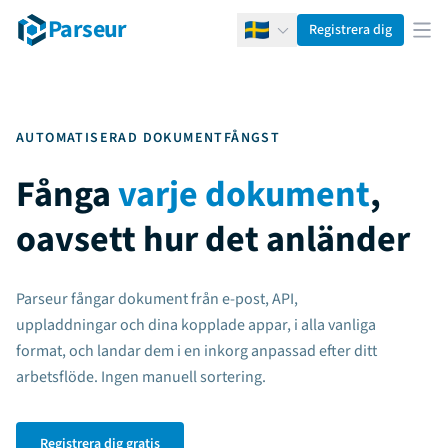
Parseur
Registrera dig
Svenska
Öpp
AUTOMATISERAD DOKUMENTFÅNGST
Fånga
varje dokument
,
oavsett hur det anländer
Parseur fångar dokument från e-post, API,
uppladdningar och dina kopplade appar, i alla vanliga
format, och landar dem i en inkorg anpassad efter ditt
arbetsflöde. Ingen manuell sortering.
Registrera dig gratis