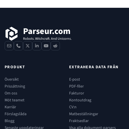
Sidfot
Parseur.com
Robots. Witchcraft. And Unicorns.
contact
phone
x
linkedin
youtube
reddit
PRODUKT
EXTRAHERA DATA FRÅN
Översikt
E-post
Prissättning
PDF-filer
Om oss
Fakturor
Möt teamet
Kontoutdrag
Karriär
CV:n
Förslagslåda
Matbeställningar
Blogg
Fraktsedlar
Senaste uppdateringar
Visa alla dokument-parsers