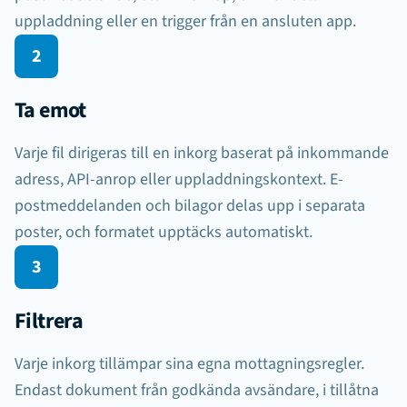
uppladdning eller en trigger från en ansluten app.
2
E-post
API
Upload
Zapier
Ta emot
Varje fil dirigeras till en inkorg baserat på inkommande
adress, API-anrop eller uppladdningskontext. E-
postmeddelanden och bilagor delas upp i separata
Parseur
poster, och formatet upptäcks automatiskt.
3
Filtrera
Varje inkorg tillämpar sina egna mottagningsregler.
Endast dokument från godkända avsändare, i tillåtna