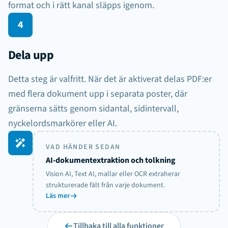
kvitton
fakturor
avtal
format och i rätt kanal släpps igenom.
4
faktura@leverantor-a.se
Dela upp
drift@leverantor-b.se
spam@bedragare.se
Detta steg är valfritt. När det är aktiverat delas PDF:er
med flera dokument upp i separata poster, där
PDF
JPG
XLSX
ZIP
gränserna sätts genom sidantal, sidintervall,
nyckelordsmarkörer eller AI.
VAD HÄNDER SEDAN
AI-dokumentextraktion och tolkning
bunt-docs.pdf
Vision AI, Text AI, mallar eller OCR extraherar
strukturerade fält från varje dokument.
Läs mer
Tillbaka till alla funktioner
dokument-1.pdf
dokument-2.pdf
dokument-3.pdf