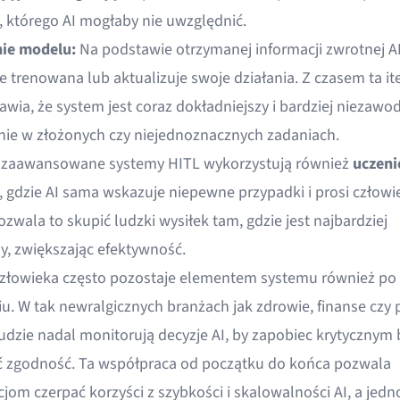
, którego AI mogłaby nie uwzględnić.
ie modelu:
Na podstawie otrzymanej informacji zwrotnej AI
 trenowana lub aktualizuje swoje działania. Z czasem ta it
awia, że system jest coraz dokładniejszy i bardziej niezawo
nie w złożonych czy niejednoznacznych zadaniach.
 zaawansowane systemy HITL wykorzystują również
uczeni
, gdzie AI sama wskazuje niepewne przypadki i prosi człowi
ozwala to skupić ludzki wysiłek tam, gdzie jest najbardziej
y, zwiększając efektywność.
złowieka często pozostaje elementem systemu również po
u. W tak newralgicznych branżach jak zdrowie, finanse czy 
udzie nadal monitorują decyzje AI, by zapobiec krytycznym 
 zgodność. Ta współpraca od początku do końca pozwala
jom czerpać korzyści z szybkości i skalowalności AI, a jedn