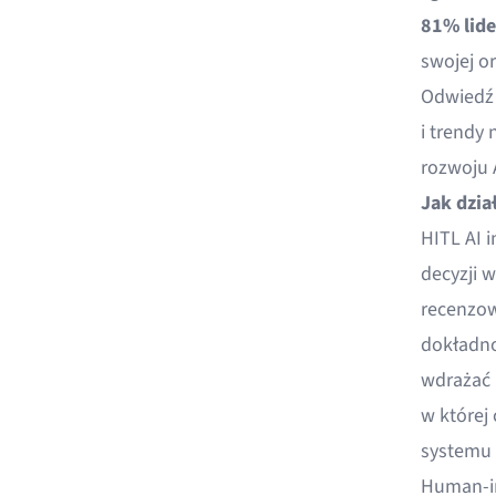
81% lid
swojej o
Odwiedź 
i trendy 
rozwoju A
Jak dzia
HITL AI 
decyzji 
recenzow
dokładno
wdrażać 
w której
systemu 
Human-in-