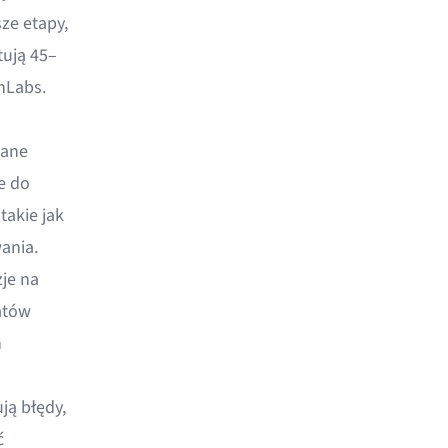
ze etapy,
tują
45–
onLabs.
dane
e do
akie jak
ania.
je na
atów
h
ją błędy,
ć