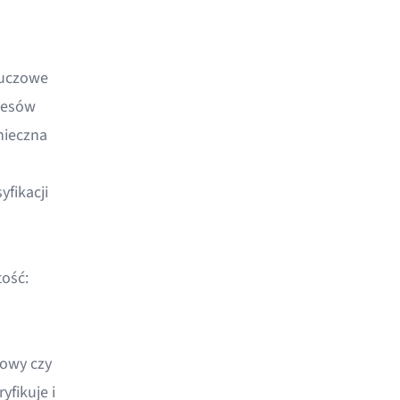
luczowe
cesów
nieczna
yfikacji
ość:
mowy czy
yfikuje i