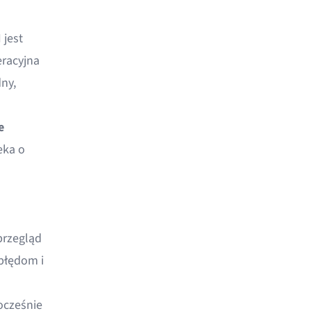
 jest
eracyjna
dny,
e
eka o
przegląd
błędom i
ocześnie