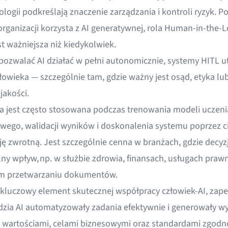
ologii podkreślają znaczenie zarządzania i kontroli ryzyk. 
organizacji korzysta z AI generatywnej, rola Human-in-the-L
st ważniejsza niż kiedykolwiek.
pozwalać AI działać w pełni autonomicznie, systemy HITL u
złowieka — szczególnie tam, gdzie ważny jest osąd, etyka lu
jakości.
a jest często stosowana podczas trenowania modeli uczeni
ego, walidacji wyników i doskonalenia systemu poprzez c
ję zwrotną. Jest szczególnie cenna w branżach, gdzie decyzj
lny wpływ, np. w służbie zdrowia, finansach, usługach praw
 przetwarzaniu dokumentów.
 kluczowy element skutecznej współpracy człowiek-AI, zape
dzia AI automatyzowały zadania efektywnie i generowały wy
 wartościami, celami biznesowymi oraz standardami zgodno