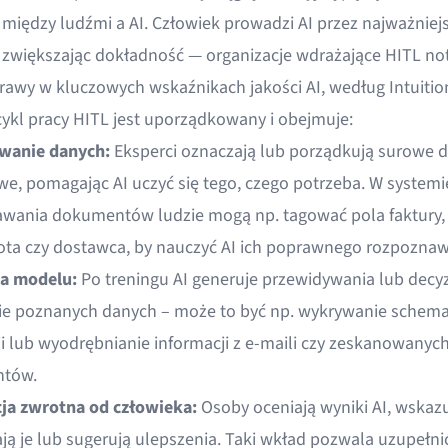
 między ludźmi a AI. Człowiek prowadzi AI przez najważniejs
 zwiększając dokładność — organizacje wdrażające HITL no
awy w kluczowych wskaźnikach jakości AI
, według Intuiti
ykl pracy HITL jest uporządkowany i obejmuje:
wanie danych:
Eksperci oznaczają lub porządkują surowe 
we, pomagając AI uczyć się tego, czego potrzeba. W systemi
wania dokumentów ludzie mogą np. tagować pola faktury, t
ota czy dostawca, by nauczyć AI ich poprawnego rozpoznaw
a modelu:
Po treningu AI generuje przewidywania lub decyz
e poznanych danych – może to być np. wykrywanie schem
ji lub wyodrębnianie informacji z e-maili czy zeskanowanyc
tów.
ja zwrotna od człowieka:
Osoby oceniają wyniki AI, wskazu
ją je lub sugerują ulepszenia. Taki wkład pozwala uzupełni