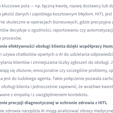
 kluczowe pola — np. łączną kwotę, nazwę dostawcy lub da
 jakość danych i zapobiega kosztownym błędom. HITL jest
nie skuteczne w operacjach biznesowych, gdzie precyzyjna 
ów decyduje o zgodności, raportowaniu czy automatyzacj
h procesów.
nie efektywności obsługi klienta dzięki współpracy Hum
rm używa chatbotów opartych o AI do udzielania odpowiedzi
ytania klientów i zmniejszania liczby zgłoszeń do obsługi. 
wiają się złożone, emocjonalne czy szczególne problemy, s
a jest do ludzkiego agenta. Takie połączenie pozwala zac
 obsługi klienta i jednocześnie zapewnić, że wrażliwe kwest
wane z empatią i z uwzględnieniem kontekstu.
nie precyzji diagnostycznej w ochronie zdrowia z HITL
ie zdrowia narzędzia AI mogą analizować obrazy medyczne