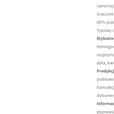
zwrotnej
znacznie
60% popr
Typowy c
Etykieto
treningo
rozpozna
data, kw
Predykcj
podstawi
transakc
dokumen
Informac
poprawia