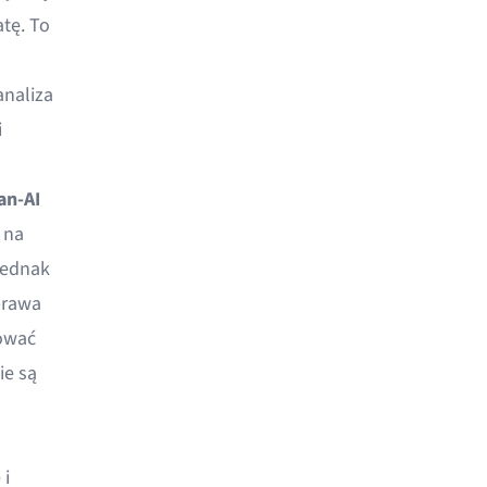
tę. To
analiza
i
an-AI
 na
Jednak
prawa
hować
ie są
 i