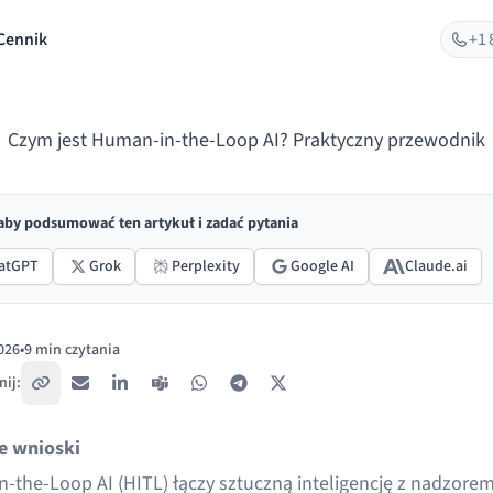
Cennik
+1 
Czym jest Human-in-the-Loop AI? Praktyczny przewodnik
 aby podsumować ten artykuł i zadać pytania
atGPT
Grok
Perplexity
Google AI
Claude.ai
026
•
9 min czytania
ano:
ij:
Skopiuj link
E-mail
LinkedIn
Teams
WhatsApp
Telegram
X / Twitter
e wnioski
-the-Loop AI (HITL) łączy sztuczną inteligencję z nadzore