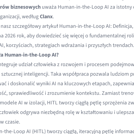
erów biznesowych
uważa Human-in-the-Loop AI za istotny 
rganizacji, według
Clanx
.
nasz szczegółowy artykuł
Human-in-the-Loop AI: Definicja,
na 2026 rok
, aby dowiedzieć się więcej o fundamentalnej rol
I, korzyściach, strategiach wdrażania i przyszłych trendach
ła Human-in-the-Loop AI?
integruje udział człowieka z rozwojem i procesem podejmo
w sztucznej inteligencji. Taka współpraca pozwala ludziom p
ać i doskonalić wyniki AI na kluczowych etapach, zapewnia
ść, sprawiedliwość i zrozumienie kontekstu. Zamiast treno
modele AI w izolacji, HITL tworzy ciągłą pętlę sprzężenia z
 człowiek odgrywa niezbędną rolę w kształtowaniu i ulepsz
w czasie.
the-Loop AI (HITL) tworzy ciągłą, iteracyjną pętlę informac