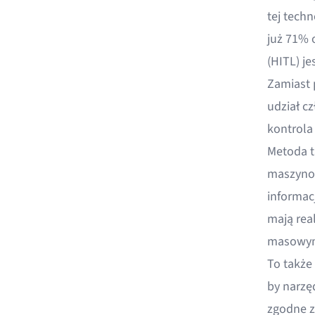
tej techn
już 71% 
(HITL) je
Zamiast 
udział c
kontrola 
Metoda t
maszynow
informac
mają rea
masowym
To także
by narzę
zgodne z