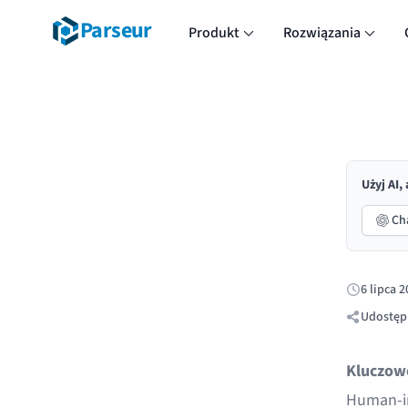
Parseur
Produkt
Rozwiązania
Użyj AI,
Ch
6 lipca 2
Opublikow
Udostępn
Kluczow
Human-in