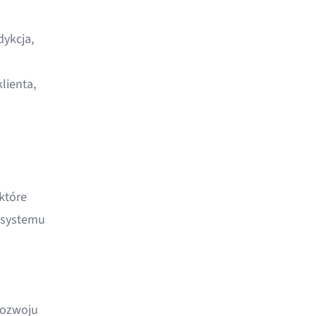
dykcja,
lienta,
 które
a systemu
rozwoju