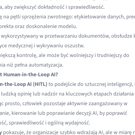
a, aby zwiększyć dokładność i sprawiedliwość.
ię na pętli sprzężenia zwrotnego: etykietowanie danych, pre
orekta oraz doskonalenie modelu.
t wykorzystywany w przetwarzaniu dokumentów, obsłudze k
yce medycznej i wykrywaniu oszustw.
iększą kontrolę, ale może być wolniejszy i trudniejszy do
ia niż pełna automatyzacja.
t Human-in-the-Loop AI?
-the-Loop AI (HITL)
to podejście do sztucznej inteligencji,
e ludzką opinię lub nadzór na kluczowych etapach działani
ąc prosto, człowiek pozostaje aktywnie zaangażowany w
anie, kierowanie lub poprawianie decyzji AI, by poprawić
ść, sprawiedliwość i ogólną wydajność.
y
pokazuje, że organizacje szybko wdrażają AI, ale w miarę 