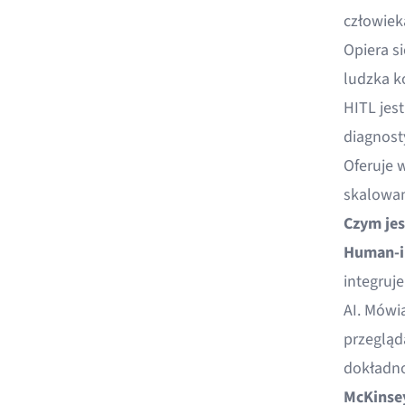
człowiek
Opiera s
ludzka k
HITL jes
diagnost
Oferuje w
skalowan
Czym jes
Human-in
integruj
AI. Mówi
przegląd
dokładno
McKinse