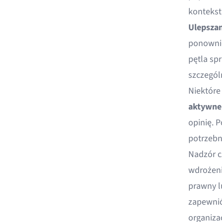
kontekst
Ulepszan
ponownie
pętla spr
szczegól
Niektóre
aktywne
opinię. P
potrzebn
Nadzór c
wdrożeni
prawny l
zapewnić
organizac