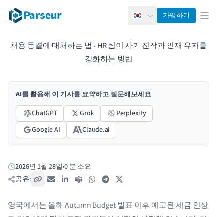
Parseur
가입하기
한국어
메뉴
채용 동결에 대처하는 법 - HR 팀이 사기 진작과 인재 유지를
강화하는 방법
AI를 활용해 이 기사를 요약하고 질문해보세요
ChatGPT
Grok
Perplexity
Google AI
Claude.ai
2026년 1월 28일
•
0 분 소요
게시됨:
공유:
링크 복사
이메일
LinkedIn
Teams
WhatsApp
Telegram
X / Twitter
영국에서는 올해
Autumn Budget
발표 이후 예고된 세금 인상