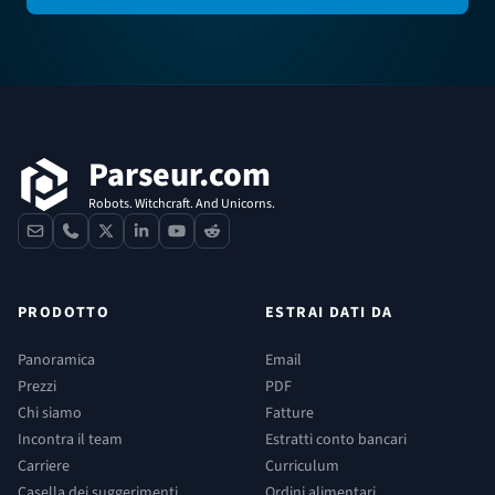
Footer
Parseur.com
Robots. Witchcraft. And Unicorns.
contact
phone
x
linkedin
youtube
reddit
PRODOTTO
ESTRAI DATI DA
Panoramica
Email
Prezzi
PDF
Chi siamo
Fatture
Incontra il team
Estratti conto bancari
Carriere
Curriculum
Casella dei suggerimenti
Ordini alimentari