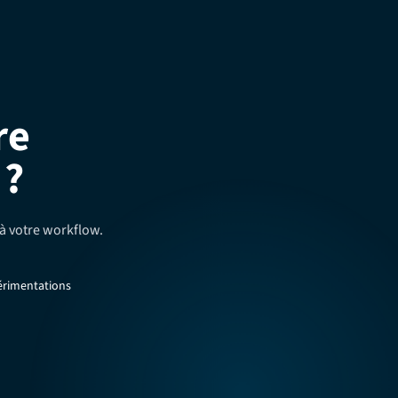
re
 ?
à votre workflow.
érimentations