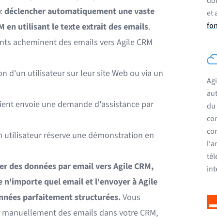
do
ez
déclencher automatiquement une vaste
et 
fon
en utilisant le texte extrait des emails
.
ents acheminent des emails vers Agile CRM
on d'un utilisateur sur leur site Web ou via un
Agi
aut
client envoie une demande d'assistance par
du 
com
con
n utilisateur réserve une démonstration en
l'a
tél
er des données par email vers Agile CRM,
int
e n'importe quel email et l'envoyer à Agile
nnées parfaitement structurées.
Vous
er manuellement des emails dans votre CRM,