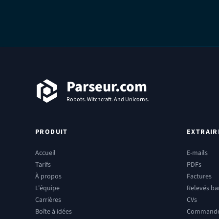
Pied de page
Parseur.com
Robots. Witchcraft. And Unicorns.
PRODUIT
EXTRAIR
Accueil
E-mails
Tarifs
PDFs
À propos
Factures
L'équipe
Relevés ba
Carrières
CVs
Boîte à idées
Commandes