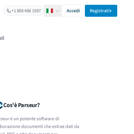
+1 888 486 1987
Accedi
Registrati
Italiano
il
Cos'è Parseur?
seur è un potente software di
borazione documenti che estrae dati da