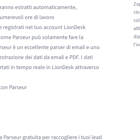
Zap
verranno estratti automaticamente,
clo
umerevoli ore di lavoro
col
 registrati nel tuo account LionDesk
att
dip
 come
Parseur
può solamente fare la
l'i
arseur è un eccellente parser di email e uno
estrazione dei dati da
email
e
PDF
. I dati
rtati in tempo reale in LionDesk attraverso
 con Parseur
 Parseur gratuita per raccogliere i tuoi lead