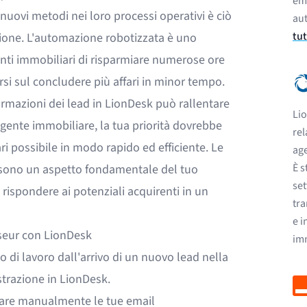
ema
 nuovi metodi nei loro processi operativi è ciò
aut
tut
zione. L'automazione robotizzata è uno
nti immobiliari di risparmiare numerose ore
si sul concludere più affari in minor tempo.
rmazioni dei lead in LionDesk può rallentare
Lio
agente immobiliare, la tua priorità dovrebbe
rel
ri possibile in modo rapido ed efficiente. Le
age
È s
d sono un aspetto fondamentale del tuo
set
 rispondere ai potenziali acquirenti in un
tra
e i
rseur con LionDesk
imm
o di lavoro dall'arrivo di un nuovo lead nella
istrazione in LionDesk.
lare manualmente le tue email