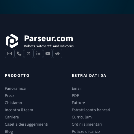
Footer
Parseur.com
Robots. Witchcraft. And Unicorns.
contact
phone
x
linkedin
youtube
reddit
PRODOTTO
ESTRAI DATI DA
Panoramica
Email
Prezzi
PDF
Chi siamo
Fatture
Incontra il team
Estratti conto bancari
Carriere
Curriculum
Casella dei suggerimenti
Ordini alimentari
Blog
Polizze di carico