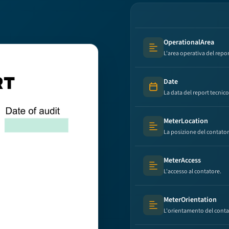
OperationalArea
Text (multi-lines)
L'area operativa del repor
Date
Date
La data del report tecnico
MeterLocation
Text (multi-lines)
La posizione del contator
MeterAccess
Text (multi-lines)
L'accesso al contatore.
MeterOrientation
Text (multi-lines)
L'orientamento del conta