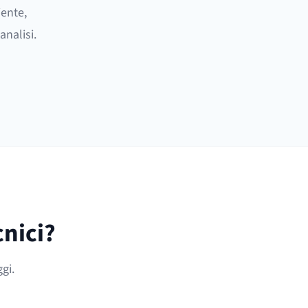
iente,
nalisi.
cnici?
gi.