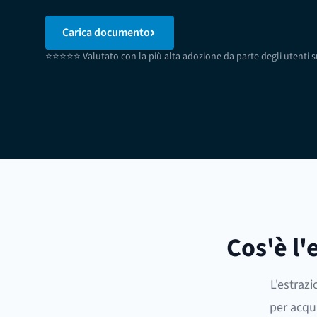
Carica documento
⭐⭐⭐⭐⭐ Valutato con la più alta adozione da parte degli utenti 
Cos'è l'
L'estrazi
per acqu