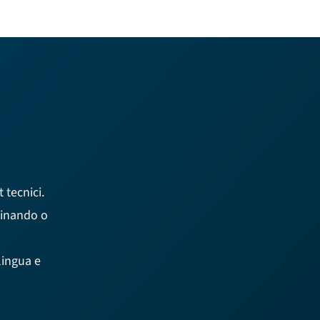
 tecnici.
minando o
lingua e