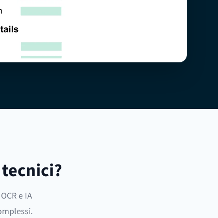
 tecnici?
i OCR e IA
omplessi.