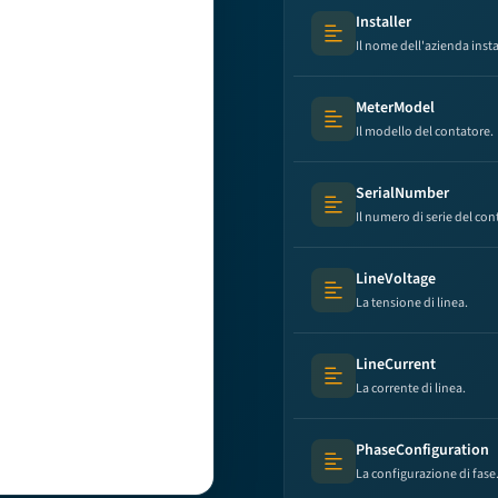
Installer
Text (multi-lines)
Il nome dell'azienda insta
MeterModel
Text (multi-lines)
Il modello del contatore.
SerialNumber
Text (multi-lines)
Il numero di serie del con
LineVoltage
Text (multi-lines)
La tensione di linea.
LineCurrent
Text (multi-lines)
La corrente di linea.
PhaseConfiguration
Text (multi-lines)
La configurazione di fase