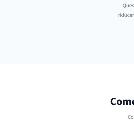
Quest
riduce
Come 
Co