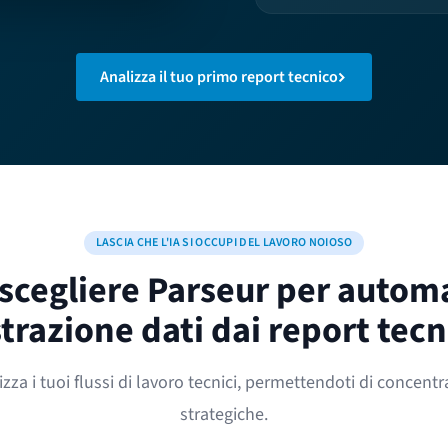
Analizza il tuo primo report tecnico
LASCIA CHE L'IA SI OCCUPI DEL LAVORO NOIOSO
scegliere Parseur per autom
strazione dati dai report tecn
za i tuoi flussi di lavoro tecnici, permettendoti di concentrar
strategiche.