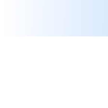
Come convertire gli
estratti conto bancari in
CSV