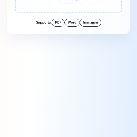
Supporta:
PDF
Word
Immagini