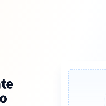
te
to