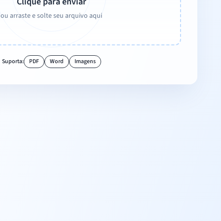
Clique para enviar
ou arraste e solte seu arquivo aqui
Suporta:
PDF
Word
Imagens