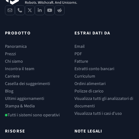
Robots. Witchcraft. And Unicorns.
contact
phone
x
linkedin
youtube
reddit
PRODOTTO
ESTRAI DATI DA
Panoramica
Email
Prezzi
PDF
Chi siamo
Fatture
Incontra il team
Estratti conto bancari
Carriere
Curriculum
Casella dei suggerimenti
Ordini alimentari
Blog
Polizze di carico
Ultimi aggiornamenti
Visualizza tutti gli analizzatori di
Stampa & Media
documenti
Visualizza tutti i casi d'uso
Tutti i sistemi sono operativi
RISORSE
NOTE LEGALI