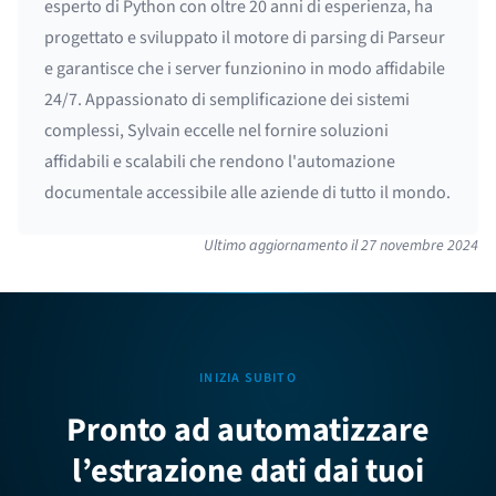
esperto di Python con oltre 20 anni di esperienza, ha
progettato e sviluppato il motore di parsing di Parseur
e garantisce che i server funzionino in modo affidabile
24/7. Appassionato di semplificazione dei sistemi
complessi, Sylvain eccelle nel fornire soluzioni
affidabili e scalabili che rendono l'automazione
documentale accessibile alle aziende di tutto il mondo.
Ultimo aggiornamento il
27 novembre 2024
INIZIA SUBITO
Pronto ad automatizzare
l’estrazione dati dai tuoi