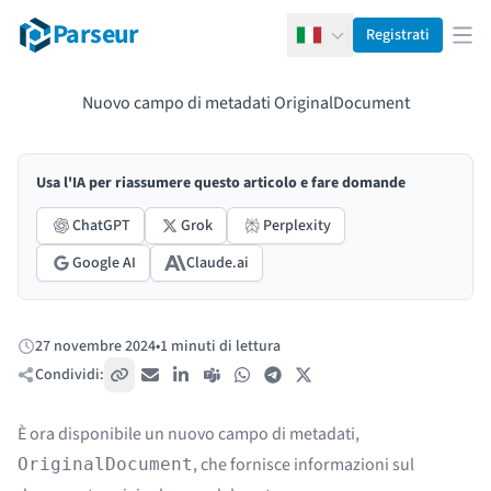
Parseur
Registrati
Italiano
Apr
Nuovo campo di metadati OriginalDocument
Usa l'IA per riassumere questo articolo e fare domande
ChatGPT
Grok
Perplexity
Google AI
Claude.ai
27 novembre 2024
•
1 minuti di lettura
Pubblicato:
Condividi:
Copia link
Email
LinkedIn
Teams
WhatsApp
Telegram
X / Twitter
È ora disponibile un nuovo campo di metadati,
, che fornisce informazioni sul
OriginalDocument