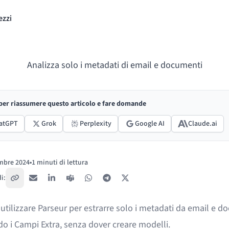
ezzi
Analizza solo i metadati di email e documenti
 per riassumere questo articolo e fare domande
atGPT
Grok
Perplexity
Google AI
Claude.ai
mbre 2024
•
1 minuti di lettura
:
i:
Copia link
Email
LinkedIn
Teams
WhatsApp
Telegram
X / Twitter
utilizzare Parseur per estrarre solo i metadati da email e d
do i Campi Extra, senza dover creare modelli.