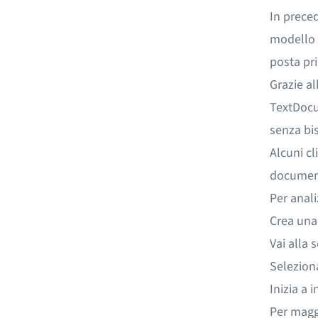
In prece
modello n
posta pri
Grazie a
TextDocu
senza bi
Alcuni cl
document
Per anali
Crea una
Vai alla 
Seleziona
Inizia a 
Per magg