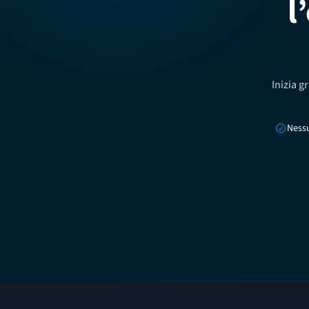
l
Inizia g
Ness
Footer