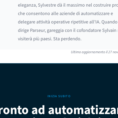
eleganza, Sylvestre dà il massimo nel costruire pr
che consentono alle aziende di automatizzare e
delegare attività operative ripetitive all'IA. Quand
dirige Parseur, gareggia con il cofondatore Sylvain 
visiterà più paesi. Sta perdendo.
Ultimo aggiornamento il
27 no
INIZIA SUBITO
ronto ad automatizza