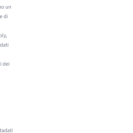
no un
e di
ply,
dati
i dei
tadati