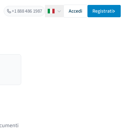
+1 888 486 1987
Accedi
Registrati
Italiano
ocumenti