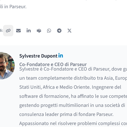
li in Parseur
.
i:
Copia link
Email
LinkedIn
Teams
WhatsApp
Telegram
X / Twitter
LinkedIn
Sylvestre Dupont
Co-Fondatore e CEO di Parseur
Sylvestre è Co-Fondatore e CEO di Parseur, dove g
un team completamente distribuito tra Asia, Europ
Stati Uniti, Africa e Medio Oriente. Ingegnere del
software di formazione, ha affinato le sue compet
gestendo progetti multimilionari in una società di
consulenza leader prima di fondare Parseur.
Appassionato nel risolvere problemi complessi co