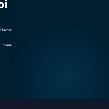
oi
i lavoro.
documento