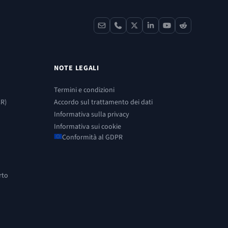
contact
phone
x
linkedin
youtube
reddit
NOTE LEGALI
Termini e condizioni
CR)
Accordo sul trattamento dei dati
Informativa sulla privacy
Informativa sui cookie
Conformità al GDPR
rto