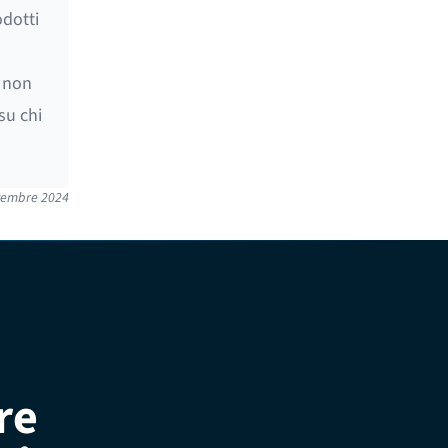
odotti
o non
su chi
vembre 2024
re