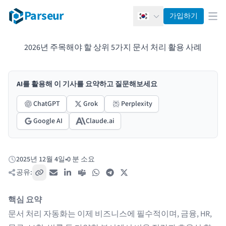
Parseur
가입하기
한국어
메뉴
2026년 주목해야 할 상위 5가지 문서 처리 활용 사례
AI를 활용해 이 기사를 요약하고 질문해보세요
ChatGPT
Grok
Perplexity
Google AI
Claude.ai
2025년 12월 4일
•
0 분 소요
게시됨:
공유:
링크 복사
이메일
LinkedIn
Teams
WhatsApp
Telegram
X / Twitter
핵심 요약
문서 처리 자동화는 이제 비즈니스에 필수적이며, 금융, HR,