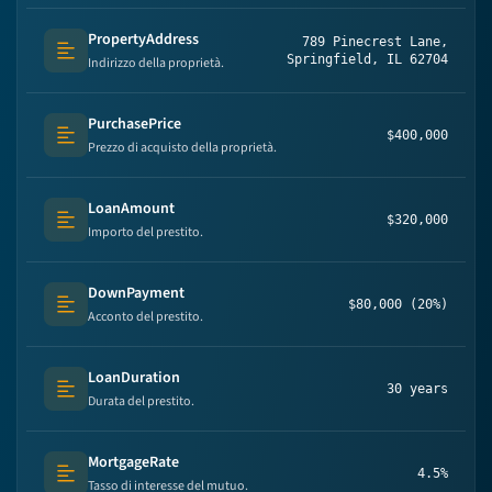
PropertyAddress
789 Pinecrest Lane,
Text (multi-lines)
Springfield, IL 62704
Indirizzo della proprietà.
PurchasePrice
$400,000
Text (multi-lines)
Prezzo di acquisto della proprietà.
LoanAmount
$320,000
Text (multi-lines)
Importo del prestito.
DownPayment
$80,000 (20%)
Text (multi-lines)
Acconto del prestito.
LoanDuration
30 years
Text (multi-lines)
Durata del prestito.
MortgageRate
4.5%
Text (multi-lines)
Tasso di interesse del mutuo.