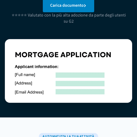
Carica documento
⭐⭐⭐⭐⭐ Valutato con la più alta adozione da parte degli utenti
su G2
AUTOMATIZZA LA TUA ATTIVITÀ