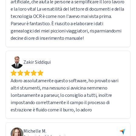
artificiale, che aiuta le persone a semplificare il loro lavoro
fare con l'elaborazione di grandi volumi di documenti e
e la loro vita! La versatilità del lettore di documenti e della
l'estrazione di dati.
tecnologia OCR è come non l'avevo mai vista prima.
Parseur è fantastico. È riuscito a elaborare i dati
genealogici dei miei piccioni viaggiatori, risparmiandomi
decine di ore di inserimento manuale!
Zakir Siddiqui
Adoro assolutamente questo software, ho provato vari
altri strumenti, ma nessuno si avvicina nemmeno
lontanamente a parseur, lo consiglio a tutti, inoltre
impostando correttamente il campo il processo di
estrazione è fluido come il burro, lo adoro
Michelle M.