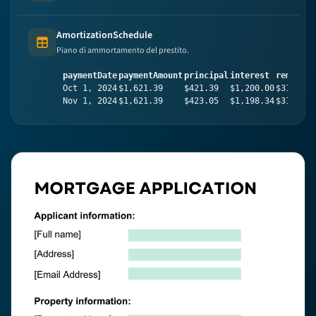
AmortizationSchedule
Table (list of items)
Piano di ammortamento del prestito.
paymentDate
paymentAmount
principal
interest
remainin
Oct 1, 2024
$1,621.39
$421.39
$1,200.00
$319,578
Nov 1, 2024
$1,621.39
$423.05
$1,198.34
$319,155