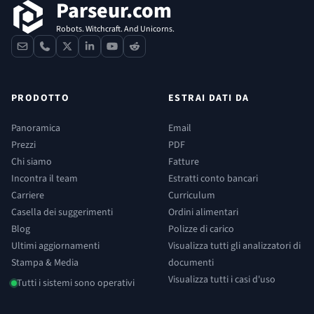
Parseur.com
Robots. Witchcraft. And Unicorns.
contact
phone
x
linkedin
youtube
reddit
PRODOTTO
ESTRAI DATI DA
Panoramica
Email
Prezzi
PDF
Chi siamo
Fatture
Incontra il team
Estratti conto bancari
Carriere
Curriculum
Casella dei suggerimenti
Ordini alimentari
Blog
Polizze di carico
Ultimi aggiornamenti
Visualizza tutti gli analizzatori di
Stampa & Media
documenti
Visualizza tutti i casi d'uso
Tutti i sistemi sono operativi