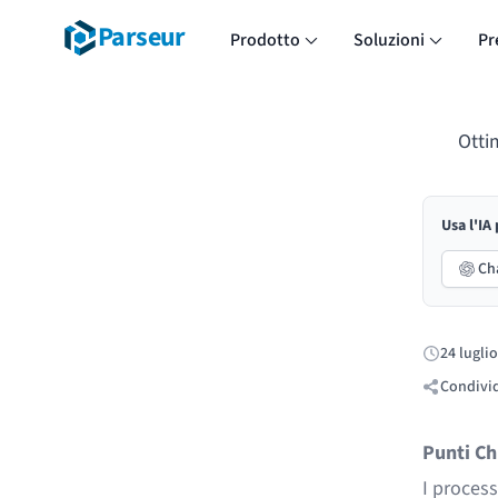
Parseur
Prodotto
Soluzioni
Pr
Ottim
Usa l'IA
Ch
24 lugli
Pubblicato
Condivid
Punti Ch
I process