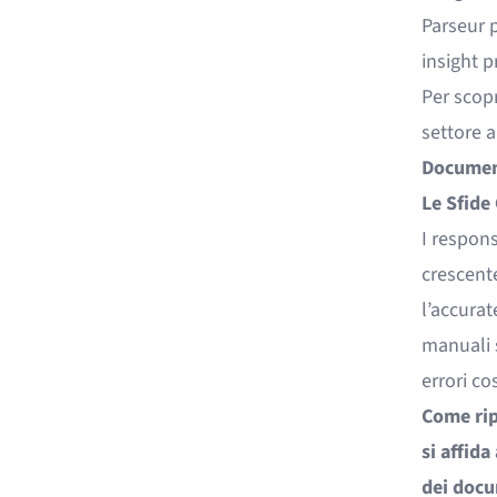
Parseur p
insight p
Per scop
settore 
Document
Le Sfide
I respons
crescente
l’accurat
manuali s
errori co
Come rip
si affida
dei docu