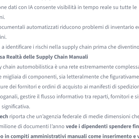
one dati con IA consente visibilità in tempo reale su tutte le
ni.
documentali automatizzati riducono problemi di inventario ed
ni.
a a identificare i rischi nella supply chain prima che diventino 
sa Realtà delle Supply Chain Manuali
y chain automobilistica è una rete estremamente compless
 migliaia di componenti, sia letteralmente che figurativame
ture dei fornitori e ordini di acquisto ai manifesti di spedizio
ganali, gestire il flusso informativo tra reparti, fornitori e s
 significativa.
ech
riporta che un’agenzia federale di medie dimensioni che
 milione di documenti l’anno
vede i dipendenti spendere fi
o in compiti amministrativi manuali come inserimento e v