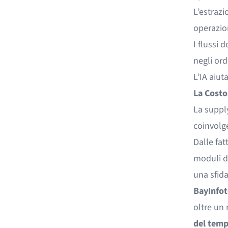
L’estrazi
operazio
I flussi 
negli ordi
L’IA aiut
La Costo
La suppl
coinvolge
Dalle fat
moduli do
una sfida
BayInfot
oltre un
del temp