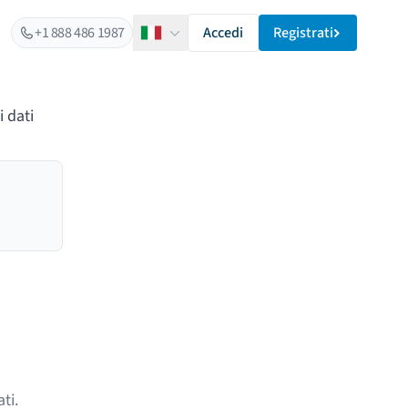
+1 888 486 1987
Accedi
Registrati
Italiano
i dati
ti.