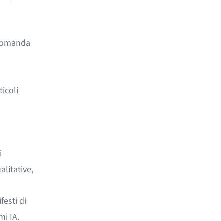
a domanda
ticoli
i
litative,
esti di
mi IA.