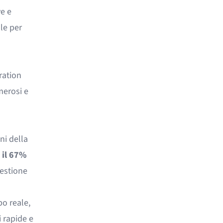
e e
le per
ration
merosi e
oni della
e
il 67%
estione
po reale,
 rapide e