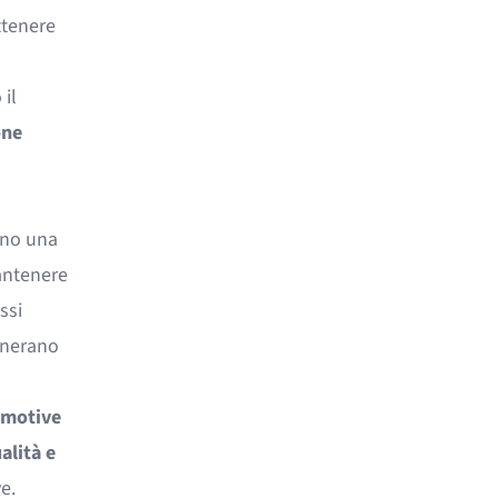
ttenere
il
one
ono una
mantenere
ssi
generano
omotive
alità e
e.