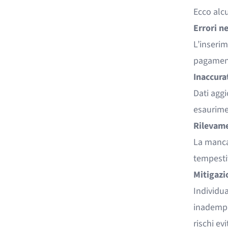
Ecco alc
Errori ne
L’inserim
pagamenti
Inaccura
Dati agg
esaurimen
Rilevame
La mancan
tempesti
Mitigazi
Individua
inadempi
rischi evi