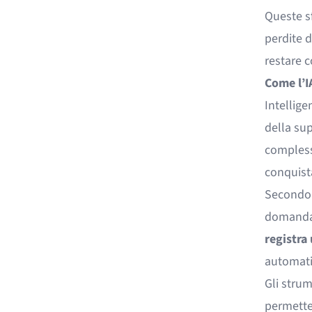
Queste s
perdite d
restare c
Come l’IA
Intellige
della sup
complessi
conquista
Second
domanda
registra
automatiz
Gli strum
permetten