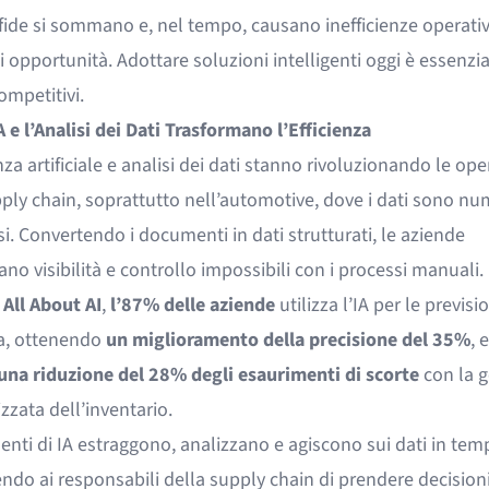
fide si sommano e, nel tempo, causano inefficienze operativ
i opportunità. Adottare soluzioni intelligenti oggi è essenzia
ompetitivi.
 e l’Analisi dei Dati Trasformano l’Efficienza
nza artificiale e analisi dei dati stanno rivoluzionando le ope
ply chain, soprattutto nell’automotive, dove i dati sono nu
. Convertendo i documenti in dati strutturati, le aziende
no visibilità e controllo impossibili con i processi manuali.
o
All About AI
,
l’87% delle aziende
utilizza l’IA per le previsi
, ottenendo
un miglioramento della precisione del 35%
, 
 una riduzione del 28% degli esaurimenti di scorte
con la g
zata dell’inventario.
enti di IA estraggono, analizzano e agiscono sui dati in tem
do ai responsabili della supply chain di prendere decisioni