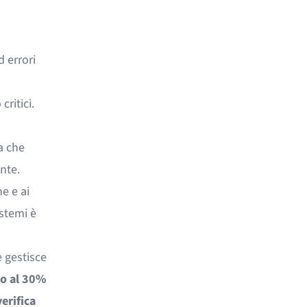
 errori
critici.
a che
nte.
ne e ai
istemi è
 gestisce
no al 30%
erifica