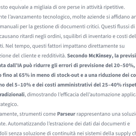
sto equivale a migliaia di ore perse in attività ripetitive.
te l’avanzamento tecnologico, molte aziende si affidano a
manuali per la gestione di documenti critici. Questi flussi di
causano ritardi negli ordini, squilibri di inventario e costi de
ti. Nel tempo, questi fattori impattano direttamente su
ione del cliente e redditività.
Secondo
McKinsey
, la previs
ta dall’IA può ridurre gli errori di previsione del 20–50%,
 fino al 65% in meno di stock-out e a una riduzione dei cos
o del 5–10% e dei costi amministrativi del 25–40% rispet
radizionali
, dimostrando l’efficacia dell’automazione applic
ategico.
amente, strumenti come
Parseur
rappresentano una soluz
nte. Automatizzando l’estrazione dei dati dai documenti e
oli senza soluzione di continuità nei sistemi della supply c