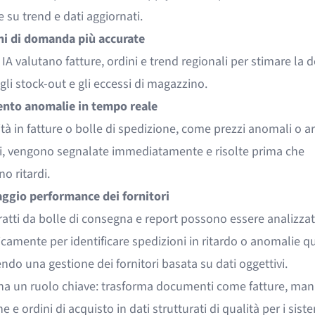
 su trend e dati aggiornati.
ni di domanda più accurate
 IA valutano fatture, ordini e trend regionali per stimare l
 gli stock-out e gli eccessi di magazzino.
nto anomalie in tempo reale
ità in fatture o bolle di spedizione, come prezzi anomali o ar
, vengono segnalate immediatamente e risolte prima che
o ritardi.
ggio performance dei fornitori
ratti da
bolle di consegna
e report possono essere analizzat
amente per identificare spedizioni in ritardo o anomalie qua
do una gestione dei fornitori basata su dati oggettivi.
a un ruolo chiave: trasforma documenti come fatture, manif
e e ordini di acquisto in dati strutturati di qualità per i siste