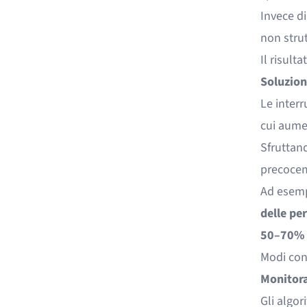
Invece di
non strut
Il risulta
Soluzioni
Le interr
cui aumen
Sfruttand
precoceme
Ad esemp
delle per
50–70% 
Modi conc
Monitora
Gli algor