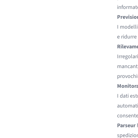
informate
Previsio
I modelli
e ridurre
Rilevame
Irregolar
mancanti
provochin
Monitora
I dati est
automatic
consenten
Parseur
h
spedizion