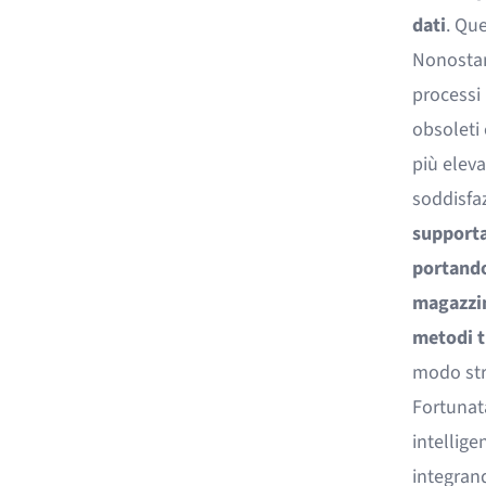
dati
. Que
Nonostan
processi 
obsoleti 
più eleva
soddisfaz
supporta
portando
magazzin
metodi t
modo str
Fortunat
intellige
integrand