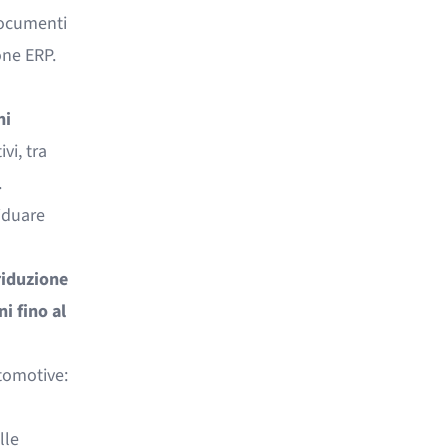
ocumenti
one ERP.
hi
vi, tra
.
viduare
riduzione
i fino al
utomotive:
lle