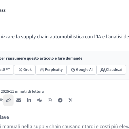
ezzi
izzare la supply chain automobilistica con l’IA e l’analisi de
 per riassumere questo articolo e fare domande
atGPT
Grok
Perplexity
Google AI
Claude.ai
o 2025
•
11 minuti di lettura
:
i:
Copia link
Email
LinkedIn
Teams
WhatsApp
Telegram
X / Twitter
iave
i manuali nella supply chain causano ritardi e costi più eleva