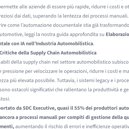
ermette alle aziende di essere più rapide, ridurre i costi e o
reziosi dai dati, superando la lentezza dei processi manuali.
rire come l’automazione documentale stia già trasformando 
automotive, leggi la nostra guida approfondita su
Elaborazi
ale con IA nell’Industria Automobilistica
.
 Critiche della Supply Chain Automobilistica
abili della supply chain nel settore automobilistico subisc
 pressione per velocizzare le operazioni, ridurre i costi e 
ezza più elevata possibile. Tuttavia, i sistemi legacy e i proce
ono ostacoli significativi che rallentano la produttività e 
stosi.
ortato da SDC Executive, quasi il
55% dei produttori aut
 ancora a processi manuali per compiti di gestione della qu
menti,
aumentando il rischio di errori e inefficienze operativ