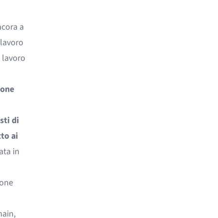
ncora a
 lavoro
l lavoro
ione
ti di
to ai
ata in
ione
hain,