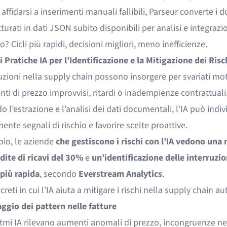
 affidarsi a inserimenti manuali fallibili, Parseur converte i
d
turati
in dati JSON subito disponibili per analisi e integrazi
to? Cicli più rapidi, decisioni migliori, meno inefficienze.
 Pratiche IA per l’Identificazione e la Mitigazione dei Risc
uzioni nella supply chain possono insorgere per svariati moti
ti di prezzo improvvisi, ritardi o inadempienze contrattuali
o l’estrazione e l’analisi dei dati documentali, l’IA può indi
nte segnali di rischio e favorire scelte proattive.
io, le aziende
che gestiscono i rischi con l’IA vedono una 
dite di ricavi del 30%
e
un’identificazione delle interruzion
più rapida
, secondo
Everstream Analytics
.
reti in cui l’IA aiuta a mitigare i rischi nella supply chain a
ggio dei pattern nelle fatture
itmi IA rilevano aumenti anomali di prezzo, incongruenze ne