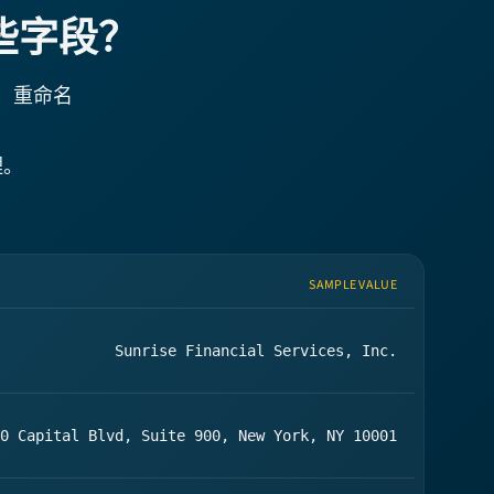
哪些字段？
加、重命名
理。
SAMPLE VALUE
Sunrise Financial Services, Inc.
0 Capital Blvd, Suite 900, New York, NY 10001