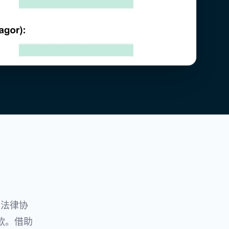
？
的法律协
款。借助