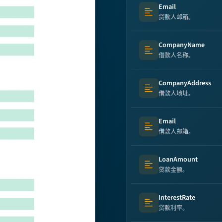
Email
Text (multi-lines)
贷款人邮箱。
CompanyName
Text (multi-lines)
借款人名称。
CompanyAddress
Text (multi-lines)
借款人地址。
Email
Text (multi-lines)
借款人邮箱。
LoanAmount
Text (multi-lines)
贷款金额。
InterestRate
Text (multi-lines)
贷款利率。