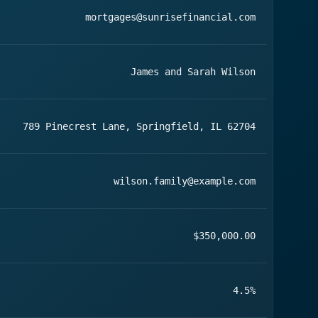
mortgages@sunrisefinancial.com
James and Sarah Wilson
789 Pinecrest Lane, Springfield, IL 62704
wilson.family@example.com
$350,000.00
4.5%