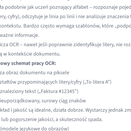
ła podobnie jak uczeń poznający alfabet – rozpoznaje poje
ery, cyfry), odczytuje je linia po linii i nie analizuje znaczenia
 kontekstu. Bardzo często wymaga szablonów, które „podpo
 ważne informacje.
cza OCR – nawet jeśli poprawnie zidentyfikuje litery, nie ro
ą w kontekście dokumentu.
owy schemat pracy OCR:
za obraz dokumentu na piksele
tałtów przypominających litery/cyfry („To litera A”)
 znaleziony tekst („Faktura #12345”)
ieuporządkowany, surowy ciąg znaków
kład i jakość są idealne, działa dobrze. Wystarczy jednak z
 lub pogorszenie jakości, a skuteczność spada.
I (modele językowe do obrazów)