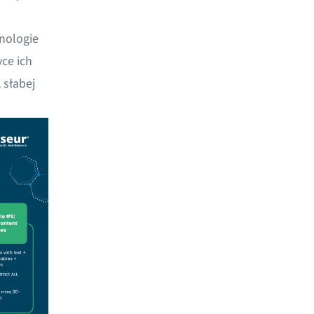
hnologie
ce ich
 słabej