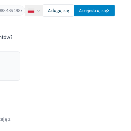
888 486 1987
Zaloguj się
Zarejestruj się
Polski
entów?
ają z