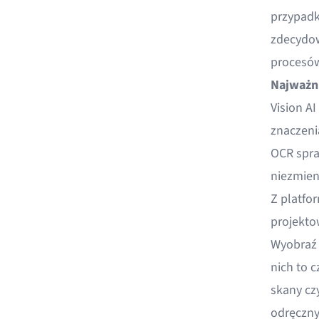
przypadk
zdecydow
procesów
Najważni
Vision A
znaczeni
OCR spra
niezmien
Z platfo
projekto
Wyobraź 
nich to c
skany czy
odręcznym