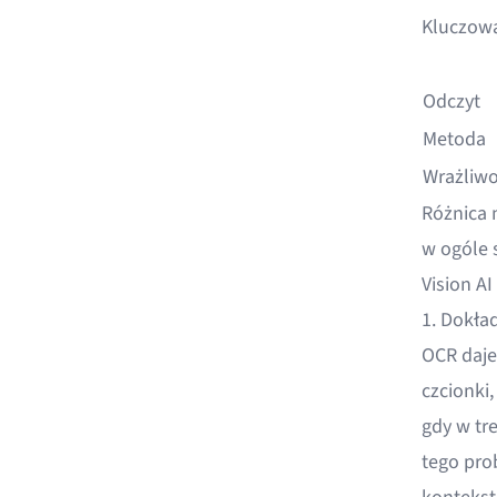
Kluczowa
Odczyt
Metoda
Wrażliwo
Różnica n
w ogóle 
Vision A
1. Dokła
OCR daje
czcionki
gdy w tr
tego pro