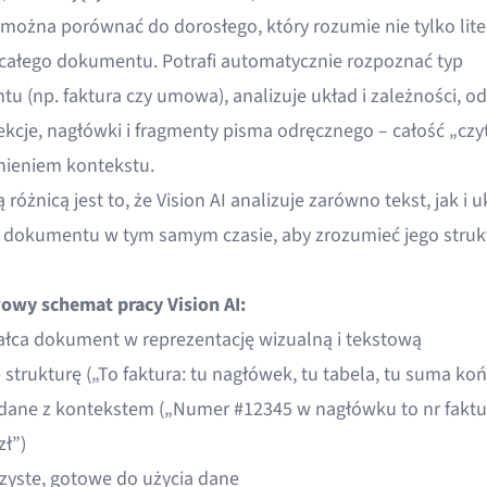
 można porównać do dorosłego, który rozumie nie tylko liter
 całego dokumentu. Potrafi automatycznie rozpoznać typ
u (np. faktura czy umowa), analizuje układ i zależności, od
ekcje, nagłówki i fragmenty pisma odręcznego – całość „czy
ieniem kontekstu.
różnicą jest to, że Vision AI analizuje zarówno tekst, jak i u
 dokumentu w tym samym czasie, aby zrozumieć jego strukt
wy schemat pracy Vision AI:
ałca dokument w reprezentację wizualną i tekstową
 strukturę („To faktura: tu nagłówek, tu tabela, tu suma ko
dane z kontekstem („Numer #12345 w nagłówku to nr faktu
zł”)
zyste, gotowe do użycia dane