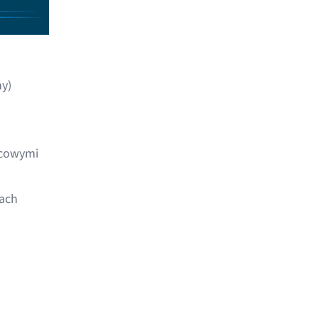
y)
icowymi
jach