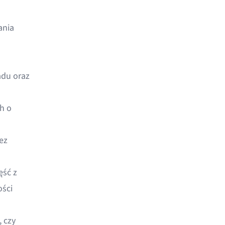
ania
adu oraz
h o
ez
ęść z
ości
, czy