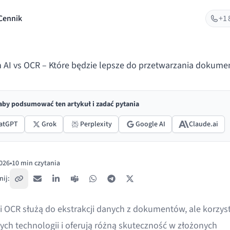
Cennik
+1 
n AI vs OCR – Które będzie lepsze do przetwarzania dokum
 aby podsumować ten artykuł i zadać pytania
atGPT
Grok
Perplexity
Google AI
Claude.ai
026
•
10 min czytania
ano:
ij:
Skopiuj link
E-mail
LinkedIn
Teams
WhatsApp
Telegram
X / Twitter
i
OCR
służą do ekstrakcji danych z dokumentów, ale korzyst
ch technologii i oferują różną skuteczność w złożonych