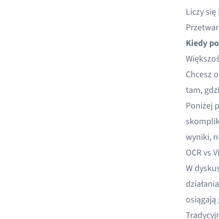
Liczy się
Przetwa
Kiedy po
Większoś
Chcesz o
tam, gdz
Poniżej 
skomplik
wyniki, 
OCR vs V
W dyskus
działani
osiągają 
Tradycyj