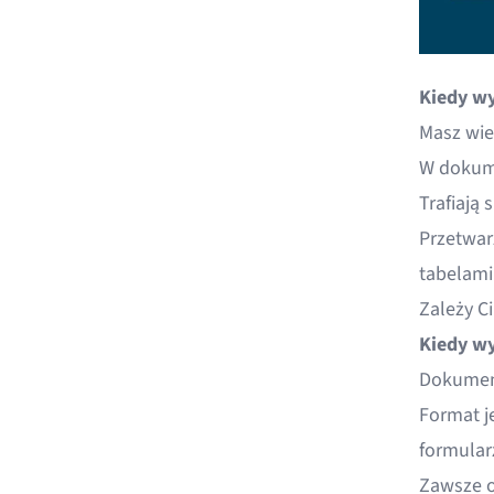
Kiedy wy
Masz wie
W dokum
Trafiają 
Przetwar
tabelami 
Zależy C
Kiedy wy
Dokument
Format j
formular
Zawsze o