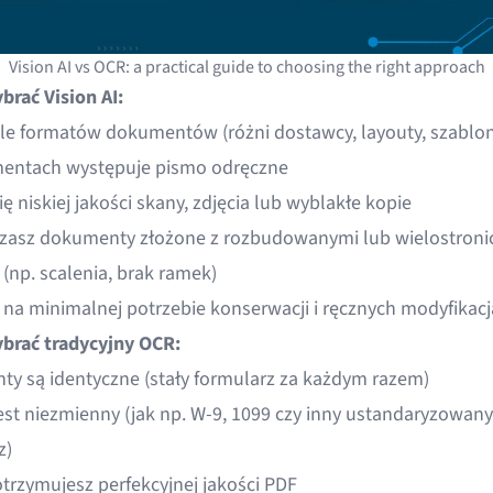
Vision AI vs OCR: a practical guide to choosing the right approach
brać Vision AI:
le formatów dokumentów (różni dostawcy, layouty, szablon
entach występuje pismo odręczne
się niskiej jakości skany, zdjęcia lub wyblakłe kopie
zasz dokumenty złożone z rozbudowanymi lub wielostron
(np. scalenia, brak ramek)
i na minimalnej potrzebie konserwacji i ręcznych modyfikac
brać tradycyjny OCR:
y są identyczne (stały formularz za każdym razem)
est niezmienny (jak np. W-9, 1099 czy inny ustandaryzowany
z)
trzymujesz perfekcyjnej jakości PDF