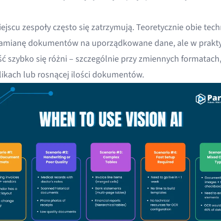
ejscu zespoły często się zatrzymują. Teoretycznie obie tec
zamianę dokumentów na uporządkowane dane, ale w prakty
ć szybko się różni – szczególnie przy zmiennych formatach,
plikach lub rosnącej ilości dokumentów.