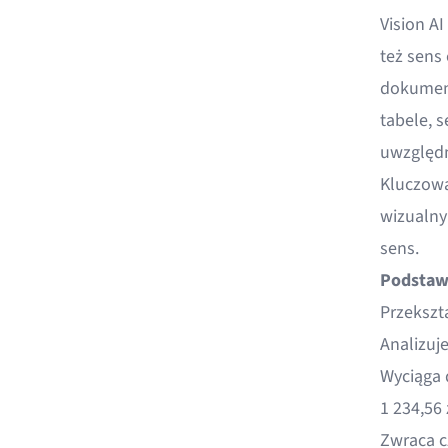
Vision AI
też sens
dokument
tabele, s
uwzględn
Kluczową 
wizualny
sens.
Podstawo
Przekszt
Analizuje
Wyciąga 
1 234,56 
Zwraca c