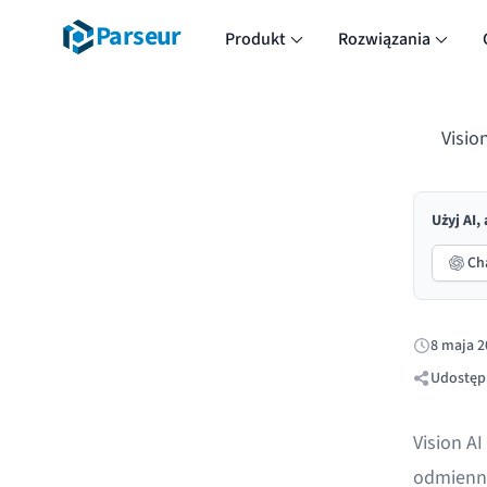
Parseur
Produkt
Rozwiązania
Visio
Użyj AI,
Ch
8 maja 2
Opublikow
Udostępn
Vision AI
odmienny