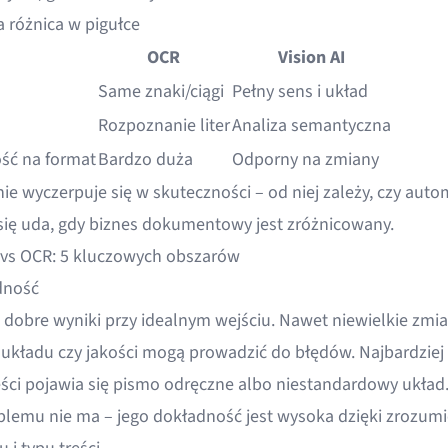
 różnica w pigułce
OCR
Vision AI
Same znaki/ciągi
Pełny sens i układ
Rozpoznanie liter
Analiza semantyczna
ść na format
Bardzo duża
Odporny na zmiany
ie wyczerpuje się w skuteczności – od niej zależy, czy auto
się uda, gdy biznes dokumentowy jest zróżnicowany.
I vs OCR: 5 kluczowych obszarów
dność
 dobre wyniki przy idealnym wejściu. Nawet niewielkie zmi
, układu czy jakości mogą prowadzić do błędów. Najbardziej
eści pojawia się pismo odręczne albo niestandardowy układ. 
blemu nie ma – jego dokładność jest wysoka dzięki zrozumi