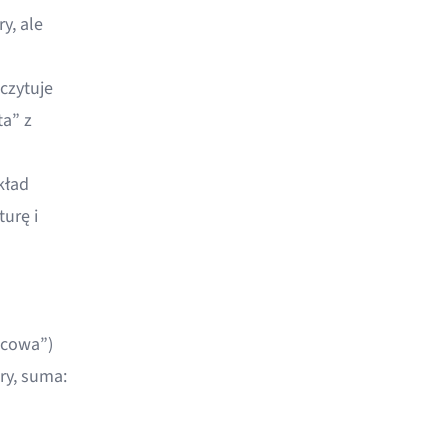
y, ale
czytuje
ta” z
kład
urę i
ńcowa”)
ry, suma: