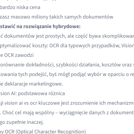
 bardzo niska cena
rzasz masowo miliony takich samych dokumentów
stawić na rozwiązanie hybrydowe:
ć dokumentów jest prostych, ale część bywa skomplikowa
ptymalizować koszty: OCR dla typowych przypadków, Vision 
ie OCR zawodzi
porównanie dokładności, szybkości działania, kosztów oraz 
owania tych podejść, byś mógł podjąć wybór w oparciu o r
nie deklaracje marketingowe.
ision AI: podstawowa różnica
ji vision ai vs ocr kluczowe jest zrozumienie ich mechanizm
a. Choć cel mają wspólny – wyciągnięcie danych z dokumen
go zupełnie inaczej.
ny OCR (Optical Character Recognition)