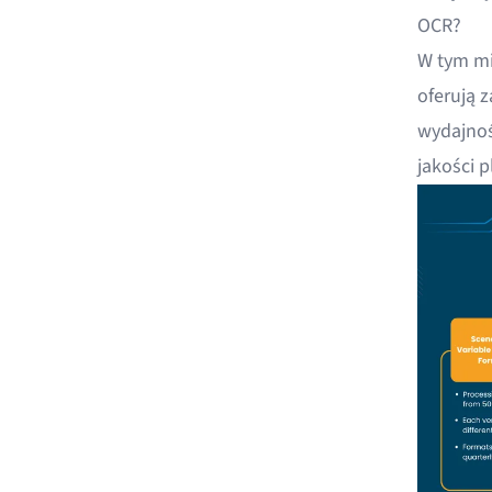
OCR?
W tym mi
oferują 
wydajnoś
jakości 