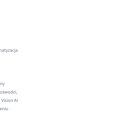
matyzacja
any
 zawodzi,
Vision AI
eniu