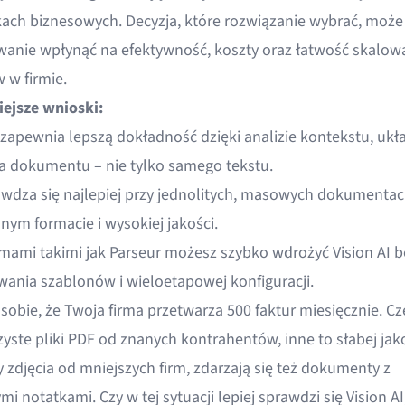
ach biznesowych. Decyzja, które rozwiązanie wybrać, może
anie wpłynąć na efektywność, koszty oraz łatwość skalow
 w firmie.
ejsze wnioski:
I zapewnia lepszą dokładność dzięki analizie kontekstu, ukł
a dokumentu – nie tylko samego tekstu.
wdza się najlepiej przy jednolitych, masowych dokumentac
nym formacie i wysokiej jakości.
rmami takimi jak Parseur możesz szybko wdrożyć Vision AI b
wania szablonów i wieloetapowej konfiguracji.
sobie, że Twoja firma przetwarza 500 faktur miesięcznie. Cz
zyste pliki PDF od znanych kontrahentów, inne to słabej jak
 zdjęcia od mniejszych firm, zdarzają się też dokumenty z
i notatkami. Czy w tej sytuacji lepiej sprawdzi się Vision AI