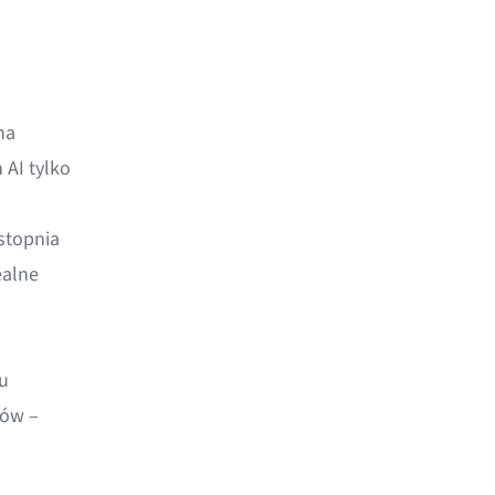
na
AI tylko
stopnia
ealne
u
tów –