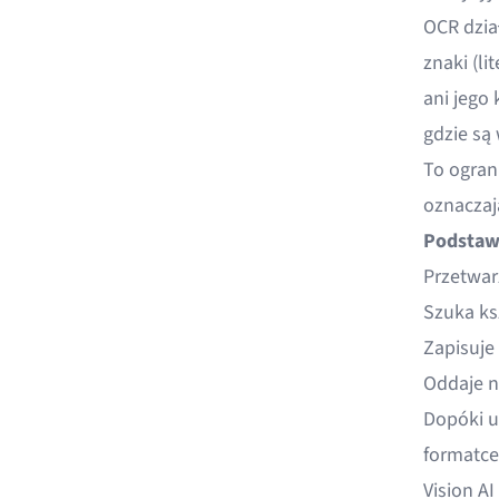
OCR dzia
znaki (lit
ani jego
gdzie są
To ograni
oznaczaj
Podstaw
Przetwar
Szuka ksz
Zapisuje
Oddaje n
Dopóki u
formatce
Vision A