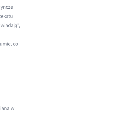
dyncze
 tekstu
wiadają”,
zumie, co
miana w