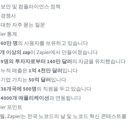
r의 보안 및 컴플라이언스 정책
의 경쟁사
r에 대한 자주 묻는 질문
ier 통계
는
60만 명
의 사용자를 보유하고 있습니다
 개 이상의 zap
이 Zapier에서 만들어졌습니다
는
9명의 투자자로부터 140만 달러
의 자금을 유치했습니다
r의 누적 매출은
1억 4천만 달러
입니다
r의 기업 가치는
50억 달러
입니다
는
38개국에 500명
의 직원을 두고 있습니다
는
4000개 애플리케이션
과 연동됩니다
ier 포인트
월, Zapier는
전국 노코드의 날 및 노코드 혁신 콘테스트
를