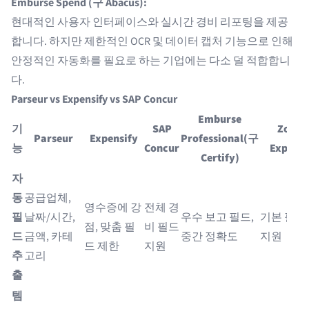
Emburse Spend (구 Abacus):
현대적인 사용자 인터페이스와 실시간 경비 리포팅을 제공
합니다. 하지만 제한적인 OCR 및 데이터 캡처 기능으로 인해
안정적인 자동화를 필요로 하는 기업에는 다소 덜 적합합니
다.
Parseur vs Expensify vs SAP Concur
Emburse
기
SAP
Zoho
Parseur
Expensify
Professional(구
능
Concur
Expens
Certify)
자
동
공급업체,
영수증에 강
전체 경
필
날짜/시간,
우수 보고 필드,
기본 필드
점, 맞춤 필
비 필드
드
금액, 카테
중간 정확도
지원
드 제한
지원
추
고리
출
템