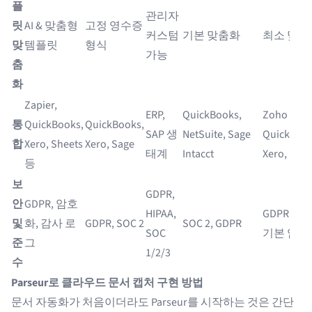
플
관리자
릿
AI & 맞춤형
고정 영수증
커스텀
기본 맞춤화
최소 맞춤
맞
템플릿
형식
가능
춤
화
Zapier,
ERP,
QuickBooks,
Zoho 앱,
통
QuickBooks,
QuickBooks,
SAP 생
NetSuite, Sage
QuickBook
합
Xero, Sheets
Xero, Sage
태계
Intacct
Xero, Sage
등
보
GDPR,
안
GDPR, 암호
HIPAA,
GDPR 준수
및
화, 감사 로
GDPR, SOC 2
SOC 2, GDPR
SOC
기본 암호
준
그
1/2/3
수
Parseur로 클라우드 문서 캡처 구현 방법
문서 자동화가 처음이더라도 Parseur를 시작하는 것은 간단