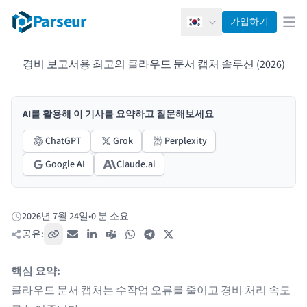
Parseur
가입하기
한국어
메뉴
경비 보고서용 최고의 클라우드 문서 캡처 솔루션 (2026)
AI를 활용해 이 기사를 요약하고 질문해보세요
ChatGPT
Grok
Perplexity
Google AI
Claude.ai
2026년 7월 24일
•
0 분 소요
게시됨:
공유:
링크 복사
이메일
LinkedIn
Teams
WhatsApp
Telegram
X / Twitter
핵심 요약:
클라우드 문서 캡처는 수작업 오류를 줄이고 경비 처리 속도