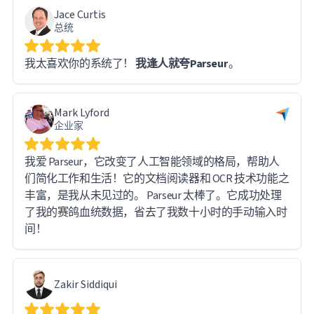
Jace Curtis
题。不过，Parseur 的支持团队反应迅速，及时响应。
总统
事实上，大多数问题都源于我自身的学习过程，而非软
件本身的限制——系统运行完美无瑕。
我太喜欢你的系统了！
我逢人就夸Parseur
。
我对整个使用体验非常满意，并会毫不犹豫地向任何需
要处理大量文档和数据提取工作的人推荐 Parseur。
Mark Lyford
企业家
我爱 Parseur，它改变了人工智能领域的格局，帮助人
们简化工作和生活！它的文档阅读器和 OCR 技术功能之
丰富，是我从未见过的。 Parseur 太棒了。它成功处理
了我的赛鸽血统数据，省去了我数十小时的手动输入时
间！
Zakir Siddiqui