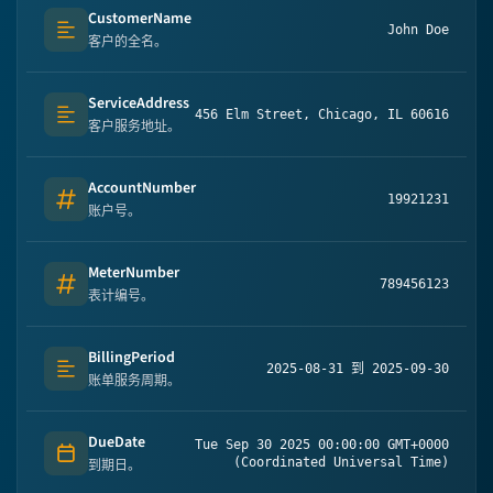
CustomerName
John Doe
Text (multi-lines)
客户的全名。
ServiceAddress
456 Elm Street, Chicago, IL 60616
Text (multi-lines)
客户服务地址。
AccountNumber
19921231
Number
账户号。
MeterNumber
789456123
Number
表计编号。
BillingPeriod
2025-08-31 到 2025-09-30
Text (multi-lines)
账单服务周期。
DueDate
Tue Sep 30 2025 00:00:00 GMT+0000
Date
(Coordinated Universal Time)
到期日。