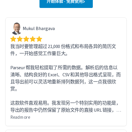
开始体验 - 免费使用
Mukul Bhargava
我当时要管理超过 21,000 份格式和布局各异的简历文
件，一开始感觉工作量巨大。
Parseur 帮我轻松提取了所需的数据。解析后的信息以
清晰、结构良好的 Excel、CSV 和其他导出格式呈现，而
且导出前可以灵活地重新排列数据列，这一点我很欣
赏。
这款软件直观易用。我发现另一个特别实用的功能是，
导出的报告中仍然保留了原始文件的直接 URL 链接，方
便我在需要时查阅源文档。
Read more
处理如此庞大的数据量时，我确实遇到了一些技术难