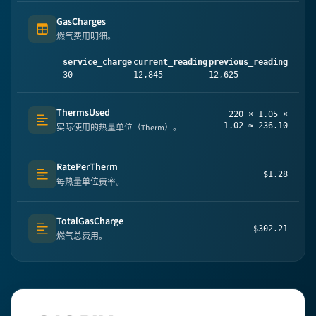
GasCharges
Table (list of items)
燃气费用明细。
service_charge
current_reading
previous_reading
billi
30
12,845
12,625
1.05
ThermsUsed
220 × 1.05 ×
Text (multi-lines)
1.02 ≈ 236.10
实际使用的热量单位（Therm）。
RatePerTherm
$1.28
Text (multi-lines)
每热量单位费率。
TotalGasCharge
$302.21
Text (multi-lines)
燃气总费用。