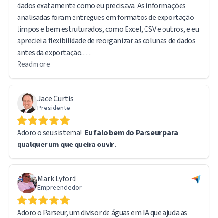
dados exatamente como eu precisava. As informações
analisadas foram entregues em formatos de exportação
limpos e bem estruturados, como Excel, CSV e outros, e eu
apreciei a flexibilidade de reorganizar as colunas de dados
antes da exportação.
Read more
O software é intuitivo e fácil de usar. Outro recurso que
achei particularmente útil é que o arquivo original
Jace Curtis
permanece acessível por meio de um link de URL direto no
Presidente
relatório exportado, facilitando a consulta aos
documentos de origem quando necessário.
Adoro o seu sistema!
Eu falo bem do Parseur para
qualquer um que queira ouvir
.
Ao lidar com um volume tão grande de dados, encontrei
alguns desafios técnicos. No entanto, a equipe de suporte
do Parseur foi rápida e eficiente. Na verdade, a maioria dos
Mark Lyford
problemas decorreu da minha própria curva de
Empreendedor
aprendizado, e não de qualquer limitação do software — o
sistema em si funcionou perfeitamente.
Adoro o Parseur, um divisor de águas em IA que ajuda as