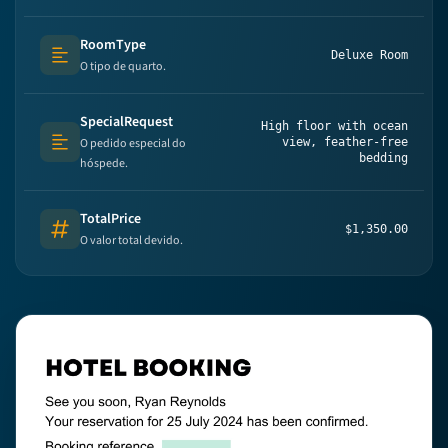
RoomType
Deluxe Room
Text (multi-lines)
O tipo de quarto.
SpecialRequest
High floor with ocean
O pedido especial do
view, feather-free
Text (multi-lines)
bedding
hóspede.
TotalPrice
$1,350.00
Number
O valor total devido.