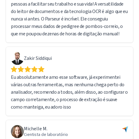
pessoas a facilitar seu trabalho e sua vida! A versatilidade
Estou muito satisfeito com a experiência geral e
do leitor de documentos e da tecnologia OCR é algo que eu
recomendo o Parseur com confiança a qualquer pessoa que
nunca vi antes. O Parseur é incrível. Ele conseguiu
lide com processamento de documentos em grande
processar meus dados de pedigree de pombos-correio, o
volume e extração de dados.
que me poupou dezenas de horas de digitação manual!
Zakir Siddiqui
Eu absolutamente amo esse software, já experimentei
várias outras ferramentas, mas nenhuma chega perto do
analisador, recomendo a todos, além disso, ao configurar o
campo corretamente, o processo de extração é suave
como manteiga, eu adoro isso
Michelle M.
Cientista de laboratório