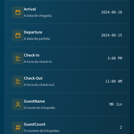
Arrival
2024-06-10
Date
A data de chegada.
Departure
2024-06-15
Date
A data de partida.
Check-In
3:00 PM
Text (multi-lines)
A hora do check-in.
Check-Out
11:00 AM
Text (multi-lines)
A hora do check-out.
GuestName
MR Jin
Person's name
O nome do hóspede.
GuestCount
2
Number
O número de hóspedes.