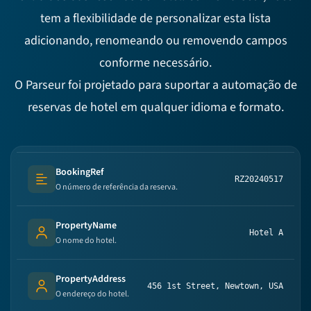
tem a flexibilidade de personalizar esta lista
adicionando, renomeando ou removendo campos
conforme necessário.
O Parseur foi projetado para suportar a automação de
reservas de hotel em qualquer idioma e formato.
BookingRef
RZ20240517
Text (multi-lines)
O número de referência da reserva.
PropertyName
Hotel A
Person's name
O nome do hotel.
PropertyAddress
456 1st Street, Newtown, USA
Person's name
O endereço do hotel.