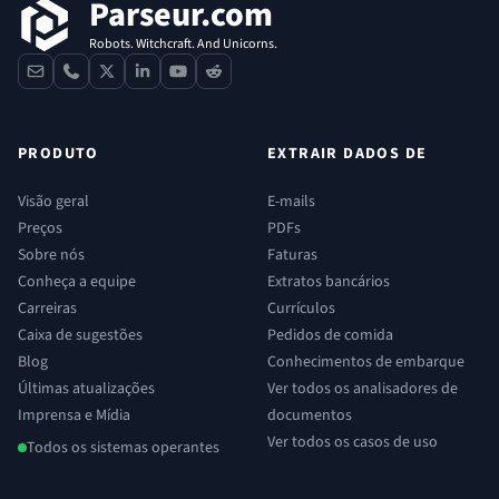
Parseur.com
Robots. Witchcraft. And Unicorns.
contact
phone
x
linkedin
youtube
reddit
PRODUTO
EXTRAIR DADOS DE
Visão geral
E-mails
Preços
PDFs
Sobre nós
Faturas
Conheça a equipe
Extratos bancários
Carreiras
Currículos
Caixa de sugestões
Pedidos de comida
Blog
Conhecimentos de embarque
Últimas atualizações
Ver todos os analisadores de
Imprensa e Mídia
documentos
Ver todos os casos de uso
Todos os sistemas operantes