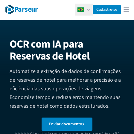
Parseur
Cadastre-se
Português
Abr
OCR com IA para
Reservas de Hotel
Automatize a extração de dados de confirmações
de reservas de hotel para melhorar a precisão e a
eficiência das suas operações de viagens.
Economize tempo e reduza erros mantendo suas
reservas de hotel como dados estruturados.
Enviar documento
⭐⭐⭐⭐⭐ Classificado com a maior adoção do usuário no G2