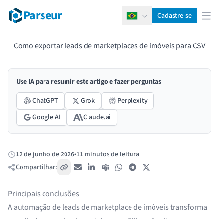
Parseur
Cadastre-se
Português
Abr
Como exportar leads de marketplaces de imóveis para CSV
Use IA para resumir este artigo e fazer perguntas
ChatGPT
Grok
Perplexity
Google AI
Claude.ai
12 de junho de 2026
•
11 minutos de leitura
Publicado:
Compartilhar:
Copiar link
E-mail
LinkedIn
Teams
WhatsApp
Telegram
X / Twitter
Principais conclusões
A automação de leads de marketplace de imóveis transforma