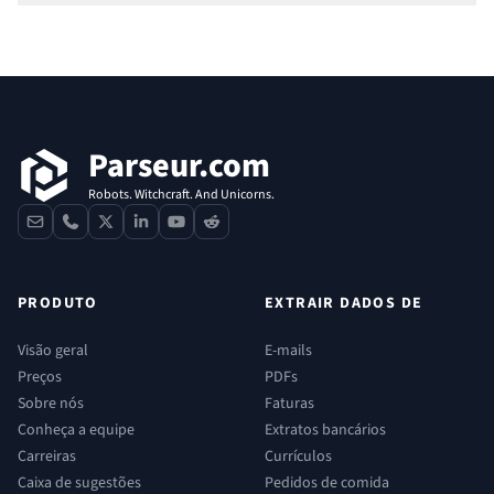
Rodapé
Parseur.com
Robots. Witchcraft. And Unicorns.
contact
phone
x
linkedin
youtube
reddit
PRODUTO
EXTRAIR DADOS DE
Visão geral
E-mails
Preços
PDFs
Sobre nós
Faturas
Conheça a equipe
Extratos bancários
Carreiras
Currículos
Caixa de sugestões
Pedidos de comida