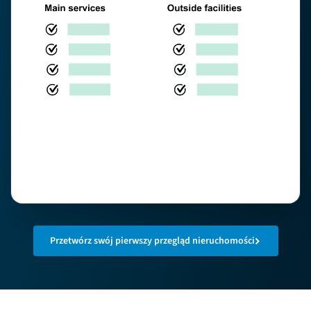
Przetwórz swój pierwszy przegląd nieruchomości