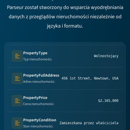
Parseur został stworzony do wsparcia wyodrębniania
danych z przeglądów nieruchomości niezależnie od
języka i formatu.
PropertyType
Wolnostojący
Text (multi-lines)
Typ nieruchomości.
PropertyFullAddress
456 1st Street, Newtown, USA
Text (multi-lines)
Adres nieruchomości.
PropertyPrice
$2,165,000
Text (multi-lines)
Cena nieruchomości.
PropertyCondition
Zamieszkana przez właściciela
Text (multi-lines)
Stan nieruchomości.