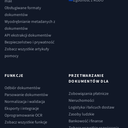
Zgodność z RODO
mail
Obsługiwane formaty
dokumentów
Wyodrębnianie metadanych z
dokumentów
API ekstrakcji dokumentów
Bezpieczeństwo i prywatność
Zobacz wszystkie artykuły
pomocy
FUNKCJE
PRZETWARZANIE
DOKUMENTÓW DLA
Odbiór dokumentów
Zobowiązania płatnicze
Parsowanie dokumentów
Nieruchomości
Normalizacja i walidacja
Logistyka i łańcuch dostaw
Eksporty i integracje
Zasoby ludzkie
Oprogramowanie OCR
Bankowość i finanse
Zobacz wszystkie funkcje
Zobacz wszystkie rozwiązania