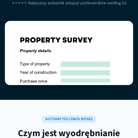
⭐⭐⭐⭐⭐ Najwyższy wskaźnik adopcji użytkowników według G2
AUTOMATYZUJ SWÓJ BIZNES
Czym jest wyodrębnianie