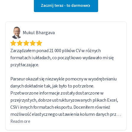
Zacznij teraz - to darmowe
Mukul Bhargava
Zarządzałem ponad 21 000 plików CV w różnych
formatach i układach, co początkowo wydawało mi się
przytłaczające.
Parseur okazał się niezwykle pomocny w wyodrębnianiu
danych dokładnie tak, jak było to potrzebne.
Przetworzone informacje zostały dostarczone w
przejrzystych, dobrze ustrukturyzowanych plikach Excel,
CSV i innych formatach eksportu. Doceniłem również
możliwość elastycznego ustawienia kolumn danych przed
eksportem.
Read more