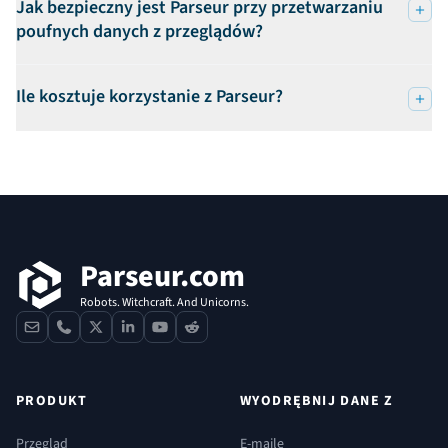
Jak bezpieczny jest Parseur przy przetwarzaniu
poufnych danych z przeglądów?
Ile kosztuje korzystanie z Parseur?
Stopka
Parseur.com
Robots. Witchcraft. And Unicorns.
contact
phone
x
linkedin
youtube
reddit
PRODUKT
WYODRĘBNIJ DANE Z
Przegląd
E-maile