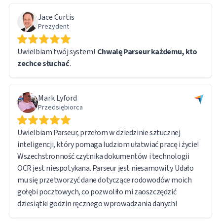
Oprogramowanie jest intuicyjne i przyjazne dla
Jace Curtis
użytkownika. Kolejną funkcją, którą uznałem za
Prezydent
szczególnie przydatną, jest to, że oryginalny plik
pozostaje dostępny poprzez bezpośredni link URL w
Uwielbiam twój system!
Chwalę Parseur każdemu, kto
wyeksportowanym raporcie, co ułatwia dostęp do
zechce słuchać
.
dokumentów źródłowych w razie potrzeby.
Obsługując tak dużą ilość danych, napotkałem kilka
Mark Lyford
problemów technicznych. Zespół wsparcia Parseur był
Przedsiębiorca
jednak szybki i responsywny. W rzeczywistości większość
problemów wynikała z mojej własnej krzywej uczenia się,
Uwielbiam Parseur, przełom w dziedzinie sztucznej
a nie z ograniczeń oprogramowania — sam system działał
inteligencji, który pomaga ludziom ułatwiać pracę i życie!
bez zarzutu.
Wszechstronność czytnika dokumentów i technologii
OCR jest niespotykana. Parseur jest niesamowity. Udało
Jestem bardzo zadowolony z ogólnego doświadczenia i z
mu się przetworzyć dane dotyczące rodowodów moich
pełnym przekonaniem polecam Parseur każdemu, kto
gołębi pocztowych, co pozwoliło mi zaoszczędzić
zajmuje się przetwarzaniem dużych ilości dokumentów i
dziesiątki godzin ręcznego wprowadzania danych!
wyodrębnianiem danych.