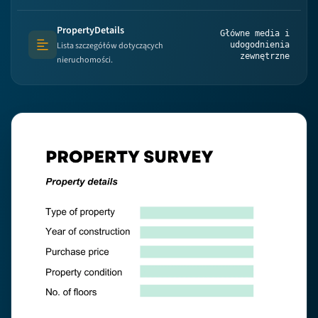
PropertyDetails
Główne media i
Lista szczegółów dotyczących
udogodnienia
Text (multi-lines)
zewnętrzne
nieruchomości.