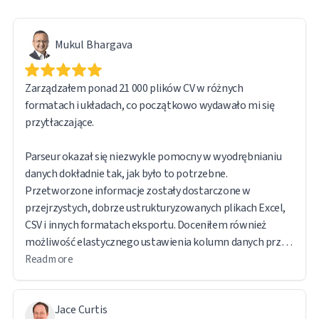
Mukul Bhargava
Zarządzałem ponad 21 000 plików CV w różnych
formatach i układach, co początkowo wydawało mi się
przytłaczające.
Parseur okazał się niezwykle pomocny w wyodrębnianiu
danych dokładnie tak, jak było to potrzebne.
Przetworzone informacje zostały dostarczone w
przejrzystych, dobrze ustrukturyzowanych plikach Excel,
CSV i innych formatach eksportu. Doceniłem również
możliwość elastycznego ustawienia kolumn danych przed
eksportem.
Read more
Oprogramowanie jest intuicyjne i przyjazne dla
Jace Curtis
użytkownika. Kolejną funkcją, którą uznałem za