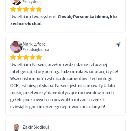
Prezydent
szczególnie przydatną, jest to, że oryginalny plik
pozostaje dostępny poprzez bezpośredni link URL w
Uwielbiam twój system!
Chwalę Parseur każdemu, kto
wyeksportowanym raporcie, co ułatwia dostęp do
zechce słuchać
.
dokumentów źródłowych w razie potrzeby.
Obsługując tak dużą ilość danych, napotkałem kilka
Mark Lyford
problemów technicznych. Zespół wsparcia Parseur był
Przedsiębiorca
jednak szybki i responsywny. W rzeczywistości większość
problemów wynikała z mojej własnej krzywej uczenia się,
Uwielbiam Parseur, przełom w dziedzinie sztucznej
a nie z ograniczeń oprogramowania — sam system działał
inteligencji, który pomaga ludziom ułatwiać pracę i życie!
bez zarzutu.
Wszechstronność czytnika dokumentów i technologii
OCR jest niespotykana. Parseur jest niesamowity. Udało
Jestem bardzo zadowolony z ogólnego doświadczenia i z
mu się przetworzyć dane dotyczące rodowodów moich
pełnym przekonaniem polecam Parseur każdemu, kto
gołębi pocztowych, co pozwoliło mi zaoszczędzić
zajmuje się przetwarzaniem dużych ilości dokumentów i
dziesiątki godzin ręcznego wprowadzania danych!
wyodrębnianiem danych.
Zakir Siddiqui