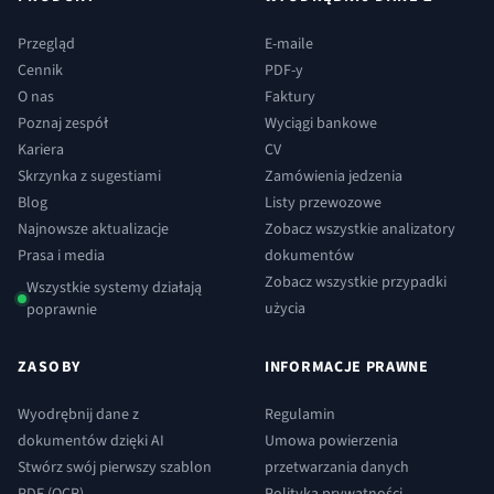
Przegląd
E-maile
Cennik
PDF-y
O nas
Faktury
Poznaj zespół
Wyciągi bankowe
Kariera
CV
Skrzynka z sugestiami
Zamówienia jedzenia
Blog
Listy przewozowe
Najnowsze aktualizacje
Zobacz wszystkie analizatory
Prasa i media
dokumentów
Zobacz wszystkie przypadki
Wszystkie systemy działają
użycia
poprawnie
ZASOBY
INFORMACJE PRAWNE
Wyodrębnij dane z
Regulamin
dokumentów dzięki AI
Umowa powierzenia
Stwórz swój pierwszy szablon
przetwarzania danych
PDF (OCR)
Polityka prywatności