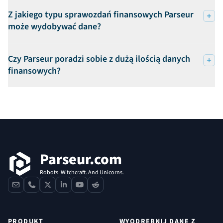
Z jakiego typu sprawozdań finansowych Parseur
może wydobywać dane?
Czy Parseur poradzi sobie z dużą ilością danych
finansowych?
Stopka
Parseur.com
Robots. Witchcraft. And Unicorns.
contact
phone
x
linkedin
youtube
reddit
PRODUKT
WYODRĘBNIJ DANE Z