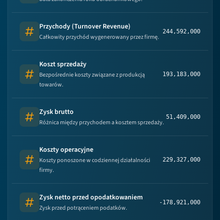
Przychody (Turnover Revenue)
244,592,000
Number
Całkowity przychód wygenerowany przez firmę.
Koszt sprzedaży
Bezpośrednie koszty związane z produkcją
193,183,000
Number
towarów.
Zysk brutto
51,409,000
Number
Różnica między przychodem a kosztem sprzedaży.
Koszty operacyjne
Koszty ponoszone w codziennej działalności
229,327,000
Number
firmy.
Zysk netto przed opodatkowaniem
-178,921,000
Number
Zysk przed potrąceniem podatków.