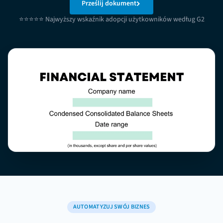
Prześlij dokument
⭐⭐⭐⭐⭐ Najwyższy wskaźnik adopcji użytkowników według G2
AUTOMATYZUJ SWÓJ BIZNES