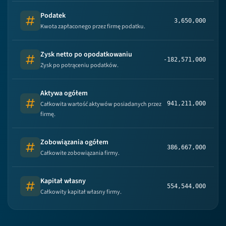
Podatek
3,650,000
Number
Kwota zapłaconego przez firmę podatku.
Zysk netto po opodatkowaniu
-182,571,000
Number
Zysk po potrąceniu podatków.
Aktywa ogółem
Całkowita wartość aktywów posiadanych przez
941,211,000
Number
firmę.
Zobowiązania ogółem
386,667,000
Number
Całkowite zobowiązania firmy.
Kapitał własny
554,544,000
Number
Całkowity kapitał własny firmy.