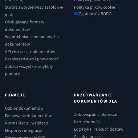
Stwórz swój pierwszy szablon e-
Polityka plików cookie
Zgodność z RODO
mail
Obsługiwane formaty
dokumentów
Wyodrębnianie metadanych z
dokumentów
API ekstrakcji dokumentów
Bezpieczeństwo i prywatność
Zobacz wszystkie artykuły
pomocy
FUNKCJE
PRZETWARZANIE
DOKUMENTÓW DLA
Odbiór dokumentów
Zobowiązania płatnicze
Parsowanie dokumentów
Nieruchomości
Normalizacja i walidacja
Logistyka i łańcuch dostaw
Eksporty i integracje
Zasoby ludzkie
Oprogramowanie OCR