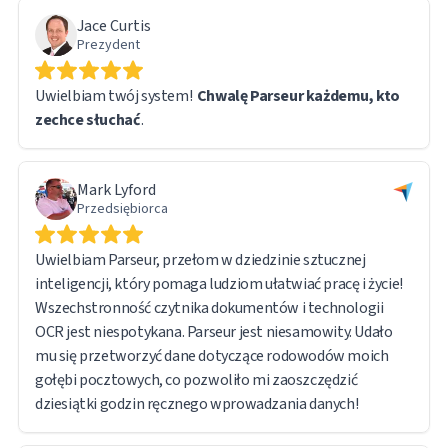
Oprogramowanie jest intuicyjne i przyjazne dla
Jace Curtis
użytkownika. Kolejną funkcją, którą uznałem za
Prezydent
szczególnie przydatną, jest to, że oryginalny plik
pozostaje dostępny poprzez bezpośredni link URL w
Uwielbiam twój system!
Chwalę Parseur każdemu, kto
wyeksportowanym raporcie, co ułatwia dostęp do
zechce słuchać
.
dokumentów źródłowych w razie potrzeby.
Obsługując tak dużą ilość danych, napotkałem kilka
Mark Lyford
problemów technicznych. Zespół wsparcia Parseur był
Przedsiębiorca
jednak szybki i responsywny. W rzeczywistości większość
problemów wynikała z mojej własnej krzywej uczenia się,
Uwielbiam Parseur, przełom w dziedzinie sztucznej
a nie z ograniczeń oprogramowania — sam system działał
inteligencji, który pomaga ludziom ułatwiać pracę i życie!
bez zarzutu.
Wszechstronność czytnika dokumentów i technologii
OCR jest niespotykana. Parseur jest niesamowity. Udało
Jestem bardzo zadowolony z ogólnego doświadczenia i z
mu się przetworzyć dane dotyczące rodowodów moich
pełnym przekonaniem polecam Parseur każdemu, kto
gołębi pocztowych, co pozwoliło mi zaoszczędzić
zajmuje się przetwarzaniem dużych ilości dokumentów i
dziesiątki godzin ręcznego wprowadzania danych!
wyodrębnianiem danych.