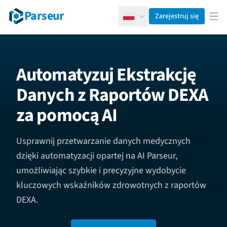
Parseur
Zarejestruj się
Polski
Otw
Automatyzuj Ekstrakcję
Danych z Raportów DEXA
za pomocą AI
Usprawnij przetwarzanie danych medycznych
dzięki automatyzacji opartej na AI Parseur,
umożliwiając szybkie i precyzyjne wydobycie
kluczowych wskaźników zdrowotnych z raportów
DEXA.