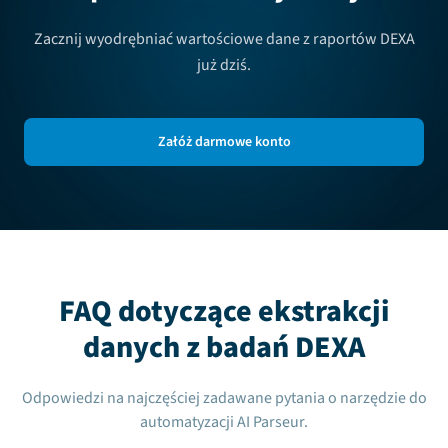
Zacznij wyodrębniać wartościowe dane z raportów DEXA
już dziś.
Załóż darmowe konto
FAQ dotyczące ekstrakcji
danych z badań DEXA
Odpowiedzi na najczęściej zadawane pytania o narzędzie do
automatyzacji AI Parseur.