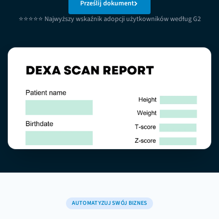
Prześlij dokument
⭐⭐⭐⭐⭐ Najwyższy wskaźnik adopcji użytkowników według G2
AUTOMATYZUJ SWÓJ BIZNES