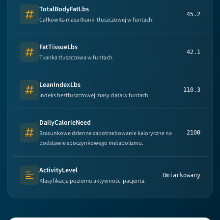
TotalBodyFatLbs
45.2
Number
Całkowita masa tkanki tłuszczowej w funtach.
FatTissueLbs
42.1
Number
Tkanka tłuszczowa w funtach.
LeanIndexLbs
110.3
Number
Indeks beztłuszczowej masy ciała w funtach.
DailyCalorieNeed
Szacunkowe dzienne zapotrzebowanie kaloryczne na
2100
Number
podstawie spoczynkowego metabolizmu.
ActivityLevel
Umiarkowany
Text (multi-lines)
Klasyfikacja poziomu aktywności pacjenta.