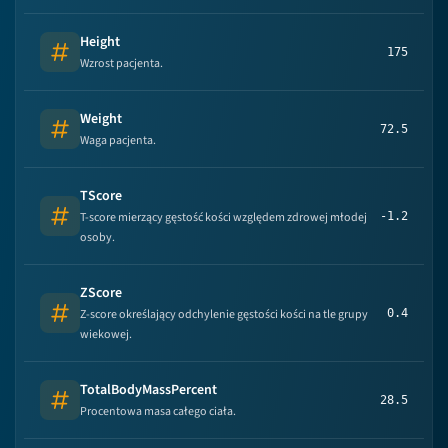
Height
175
Number
Wzrost pacjenta.
Weight
72.5
Number
Waga pacjenta.
TScore
T-score mierzący gęstość kości względem zdrowej młodej
-1.2
Number
osoby.
ZScore
Z-score określający odchylenie gęstości kości na tle grupy
0.4
Number
wiekowej.
TotalBodyMassPercent
28.5
Number
Procentowa masa całego ciała.