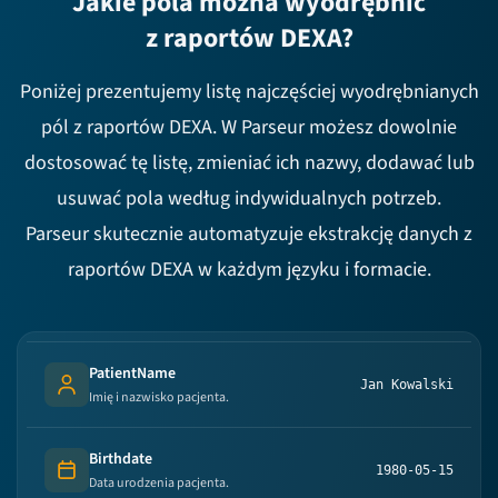
Jakie pola można wyodrębnić
z raportów DEXA?
Poniżej prezentujemy listę najczęściej wyodrębnianych
pól z raportów DEXA. W Parseur możesz dowolnie
dostosować tę listę, zmieniać ich nazwy, dodawać lub
usuwać pola według indywidualnych potrzeb.
Parseur skutecznie automatyzuje ekstrakcję danych z
raportów DEXA w każdym języku i formacie.
PatientName
Jan Kowalski
Person's name
Imię i nazwisko pacjenta.
Birthdate
1980-05-15
Date
Data urodzenia pacjenta.