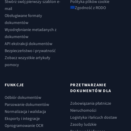
Stwórz swój pierwszy szablon e-
Polityka plików cookie
Zgodność z RODO
mail
Obsługiwane formaty
dokumentów
Wyodrębnianie metadanych z
dokumentów
API ekstrakcji dokumentów
Bezpieczeństwo i prywatność
Zobacz wszystkie artykuły
pomocy
FUNKCJE
PRZETWARZANIE
DOKUMENTÓW DLA
Odbiór dokumentów
Zobowiązania płatnicze
Parsowanie dokumentów
Nieruchomości
Normalizacja i walidacja
Logistyka i łańcuch dostaw
Eksporty i integracje
Zasoby ludzkie
Oprogramowanie OCR