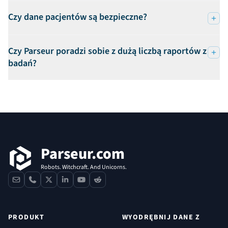
Czy dane pacjentów są bezpieczne?
Czy Parseur poradzi sobie z dużą liczbą raportów z
badań?
Stopka
Parseur.com
Robots. Witchcraft. And Unicorns.
contact
phone
x
linkedin
youtube
reddit
PRODUKT
WYODRĘBNIJ DANE Z