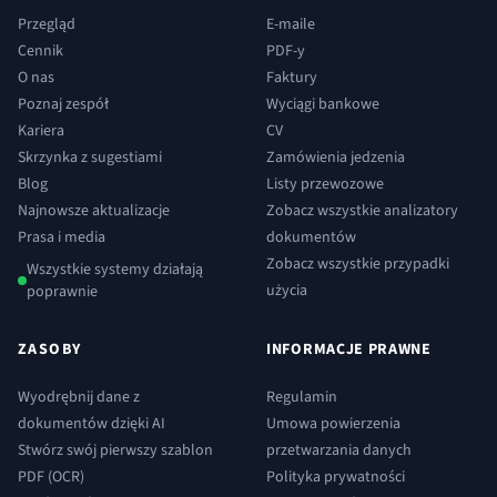
Przegląd
E-maile
Cennik
PDF-y
O nas
Faktury
Poznaj zespół
Wyciągi bankowe
Kariera
CV
Skrzynka z sugestiami
Zamówienia jedzenia
Blog
Listy przewozowe
Najnowsze aktualizacje
Zobacz wszystkie analizatory
Prasa i media
dokumentów
Zobacz wszystkie przypadki
Wszystkie systemy działają
użycia
poprawnie
ZASOBY
INFORMACJE PRAWNE
Wyodrębnij dane z
Regulamin
dokumentów dzięki AI
Umowa powierzenia
Stwórz swój pierwszy szablon
przetwarzania danych
PDF (OCR)
Polityka prywatności