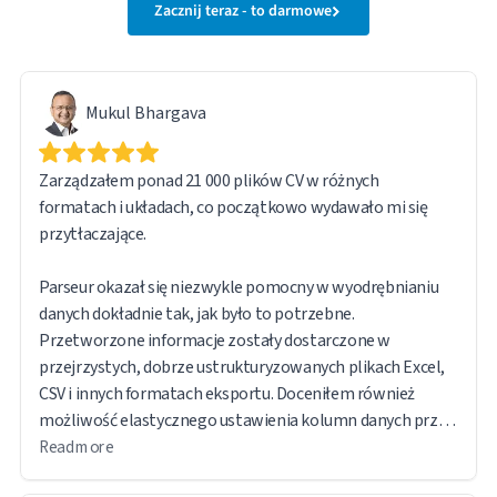
Zacznij teraz - to darmowe
Mukul Bhargava
Zarządzałem ponad 21 000 plików CV w różnych
formatach i układach, co początkowo wydawało mi się
przytłaczające.
Parseur okazał się niezwykle pomocny w wyodrębnianiu
danych dokładnie tak, jak było to potrzebne.
Przetworzone informacje zostały dostarczone w
przejrzystych, dobrze ustrukturyzowanych plikach Excel,
CSV i innych formatach eksportu. Doceniłem również
możliwość elastycznego ustawienia kolumn danych przed
eksportem.
Read more