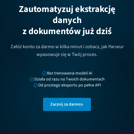
Zautomatyzuj ekstrakcję
danych
z dokumentów już dziś
Załóż konto za darmo w kilka minut i zobacz, jak Parseur
wpasowuje się w Twój proces.
Bez trenowania modeli AI
Działa od razu na Twoich dokumentach
Od prostego eksportu po pełne API
Zacznij za darmo
Stopka