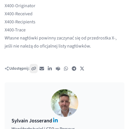
X400-Originator
X400-Received
X400-Recipients
X400-Trace
Własne nagłówki powinny zaczynać się od przedrostka X-,
jeśli nie należą do oficjalnej listy nagłówków.
Udostępnij:
Skopiuj link
E-mail
LinkedIn
Teams
WhatsApp
Telegram
X / Twitter
LinkedIn
Sylvain Josserand