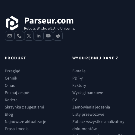
Parseur.com
Robots. Witchcraft. And Unicorns.
contact
phone
x
linkedin
youtube
reddit
PRODUKT
WYODRĘBNIJ DANE Z
Przegląd
E-maile
Cennik
PDF-y
O nas
Faktury
Poznaj zespół
Wyciągi bankowe
Kariera
CV
Skrzynka z sugestiami
Zamówienia jedzenia
Blog
Listy przewozowe
Najnowsze aktualizacje
Zobacz wszystkie analizatory
Prasa i media
dokumentów