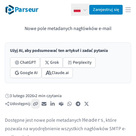
Parseur
Zarejestruj się
Polski
Otw
Nowe pole metadanych nagłówków e-mail
Użyj AI, aby podsumować ten artykuł i zadać pytania
ChatGPT
Grok
Perplexity
Google AI
Claude.ai
3 lutego 2026
•
2 min czytania
Opublikowano:
Udostępnij:
Skopiuj link
E-mail
LinkedIn
Teams
WhatsApp
Telegram
X / Twitter
Dostępne jest nowe pole metadanych
, które
Headers
pozwala na wyodrębnienie wszystkich nagłówków SMTP e-