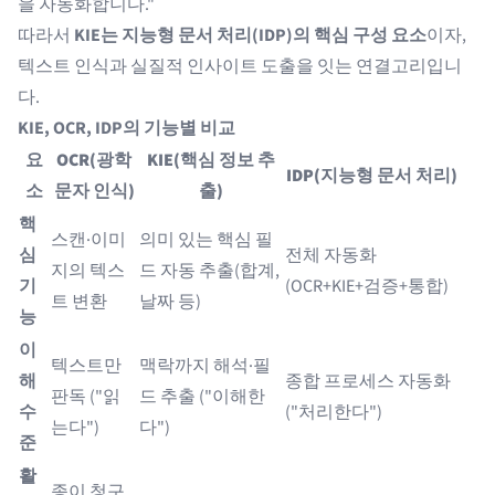
을 자동화합니다."
따라서
KIE는 지능형 문서 처리(IDP)의 핵심 구성 요소
이자,
텍스트 인식과 실질적 인사이트 도출을 잇는 연결고리입니
다.
KIE, OCR, IDP의 기능별 비교
요
OCR(광학
KIE(핵심 정보 추
IDP(지능형 문서 처리)
소
문자 인식)
출)
핵
스캔·이미
의미 있는 핵심 필
심
전체 자동화
지의 텍스
드 자동 추출(합계,
기
(OCR+KIE+검증+통합)
트 변환
날짜 등)
능
이
텍스트만
맥락까지 해석·필
해
종합 프로세스 자동화
판독 ("읽
드 추출 ("이해한
수
("처리한다")
는다")
다")
준
활
종이 청구