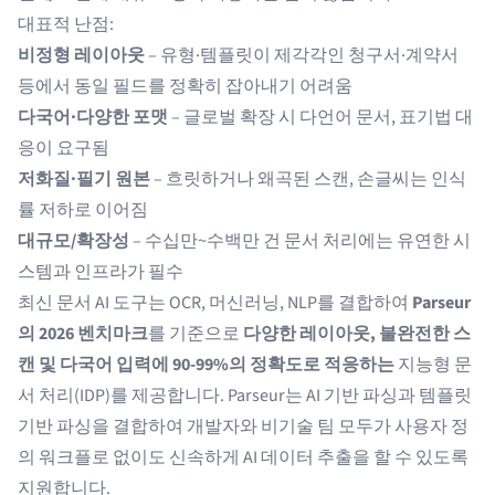
대표적 난점:
비정형 레이아웃
– 유형·템플릿이 제각각인 청구서·계약서
등에서 동일 필드를 정확히 잡아내기 어려움
다국어·다양한 포맷
– 글로벌 확장 시 다언어 문서, 표기법 대
응이 요구됨
저화질·필기 원본
– 흐릿하거나 왜곡된 스캔, 손글씨는 인식
률 저하로 이어짐
대규모/확장성
– 수십만~수백만 건 문서 처리에는 유연한 시
스템과 인프라가 필수
최신 문서 AI 도구는 OCR, 머신러닝, NLP를 결합하여
Parseur
의 2026 벤치마크
를 기준으로
다양한 레이아웃, 불완전한 스
캔 및 다국어 입력에 90-99%의 정확도로 적응하는
지능형 문
서 처리(IDP)를 제공합니다. Parseur는 AI 기반 파싱과 템플릿
기반 파싱을 결합하여 개발자와 비기술 팀 모두가 사용자 정
의 워크플로 없이도 신속하게 AI 데이터 추출을 할 수 있도록
지원합니다.