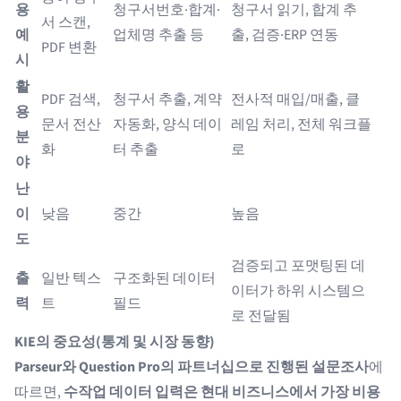
용
청구서번호·합계·
청구서 읽기, 합계 추
서 스캔,
예
업체명 추출 등
출, 검증·ERP 연동
PDF 변환
시
활
PDF 검색,
청구서 추출, 계약
전사적 매입/매출, 클
용
문서 전산
자동화, 양식 데이
레임 처리, 전체 워크플
분
화
터 추출
로
야
난
이
낮음
중간
높음
도
검증되고 포맷팅된 데
출
일반 텍스
구조화된 데이터
이터가 하위 시스템으
력
트
필드
로 전달됨
KIE의 중요성(통계 및 시장 동향)
Parseur와 Question Pro의 파트너십으로 진행된 설문조사
에
따르면,
수작업 데이터 입력은 현대 비즈니스에서 가장 비용