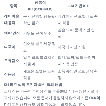
전통적
항목
LLM 기반 KIE
KIE(OCR+NLP)
레이아웃
문서 유형별 템플릿/
다양한 신규 포맷에도 즉
대응력
학습 필요
시 적용
깊은 의미·문맥 기반 인
맥락 인식
키워드·규칙 위주
식
언어별 별도 세팅 필
다국어
다국어 내장 지원
요
일부 필드 불일치 감
합계/날짜/필드 논리까
오류감소
지 한계
지 자동 검증
새로운 포맷은 느린
소폭 튜닝만으로 신속 확
적응성
적용
장
KIE의 현실적 도전과 최신 툴의 해법
실제 적용 가능한 **핵심 정보 추출(KIE)**에는 많은 기술적
과제가 있습니다. 모든 문서가 동일하지 않으며 기존
OCR의
한계
로 인해 대규모·정확 자동화는 쉽지 않습니다.