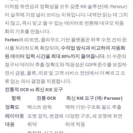
이처럼 유연성과 정확성을 모두 갖춘 KIE 솔루션(예: Parseur)
이 실무에 가장 널리 쓰이는 이유입니다. 내역만 읽는 데 그치
지 않고, 즉시 믿고 쓸 수 있는 데이터로 전환해 대규모 자동
화의 기초를 만듭니다.
Forbes
에 따르면, 클라우드 기반 플랫폼은 하루 수천 건의 문
서를 처리하도록 확장되며,
수작업 방식과 비교하여 자동화
된 데이터 입력 시간을 최대 80%까지 줄여줍니다
. 이 수준의
청구서 데이터 추출 정확도와 적응성은 GDPR 준수를 보장하
면서 금융, 물류, 의료 및 고객 서비스 전반에서 더 빠르고 오
류 없는 의사 결정을 지원합니다.
전통적 OCR vs 최신 KIE 도구
항목
전통 OCR
최신 KIE 도구 (예: Parseur)
정확도
텍스트 판독
맥락 기반·구조화 필드 추출
레이아웃
포맷 경직, 변경에
다양한 구조, 새 포맷에 유연
대응
취약
하게 적응