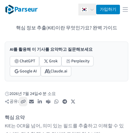
Parseur
가입하기
한국어
메뉴
핵심 정보 추출(KIE)이란 무엇인가요? 완벽 가이드
AI를 활용해 이 기사를 요약하고 질문해보세요
ChatGPT
Grok
Perplexity
Google AI
Claude.ai
2026년 7월 24일
•
0 분 소요
게시됨:
공유:
링크 복사
이메일
LinkedIn
Teams
WhatsApp
Telegram
X / Twitter
핵심 요약
KIE는 OCR을 넘어, 의미 있는 필드를 추출하고 이해할 수 있