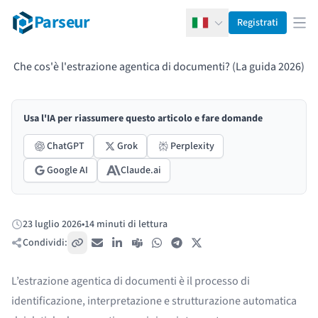
Parseur
Registrati
Italiano
Apr
Che cos'è l'estrazione agentica di documenti? (La guida 2026)
Usa l'IA per riassumere questo articolo e fare domande
ChatGPT
Grok
Perplexity
Google AI
Claude.ai
23 luglio 2026
•
14 minuti di lettura
Pubblicato:
Condividi:
Copia link
Email
LinkedIn
Teams
WhatsApp
Telegram
X / Twitter
L’estrazione agentica di documenti è il processo di
identificazione, interpretazione e strutturazione automatica