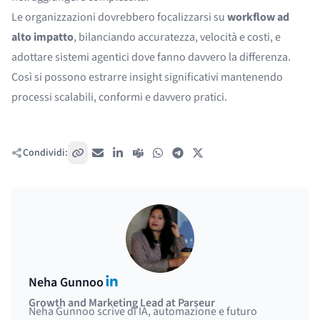
Le organizzazioni dovrebbero focalizzarsi su
workflow ad
alto impatto
, bilanciando accuratezza, velocità e costi, e
adottare sistemi agentici dove fanno davvero la differenza.
Così si possono estrarre insight significativi mantenendo
processi scalabili, conformi e davvero pratici.
Condividi:
Copia link
Email
LinkedIn
Teams
WhatsApp
Telegram
X / Twitter
LinkedIn
Neha Gunnoo
Growth and Marketing Lead at Parseur
Neha Gunnoo scrive di IA, automazione e futuro