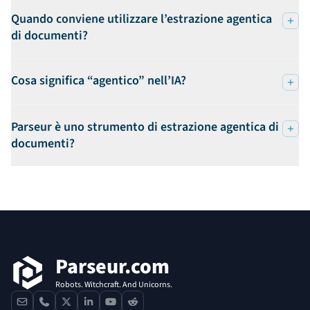
Quando conviene utilizzare l’estrazione agentica
di documenti?
Cosa significa “agentico” nell’IA?
Parseur è uno strumento di estrazione agentica di
documenti?
Footer
Parseur.com
Robots. Witchcraft. And Unicorns.
contact
phone
x
linkedin
youtube
reddit