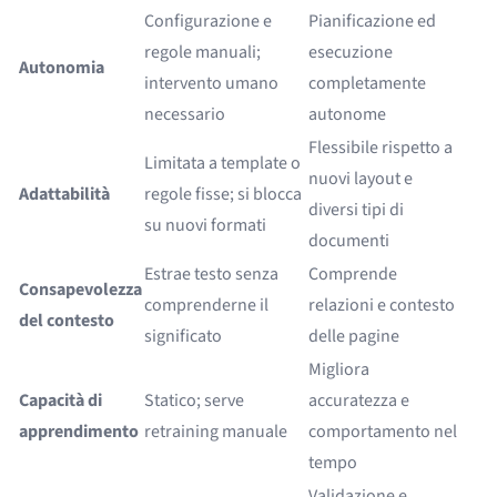
Configurazione e
Pianificazione ed
regole manuali;
esecuzione
Autonomia
intervento umano
completamente
necessario
autonome
Flessibile rispetto a
Limitata a template o
nuovi layout e
Adattabilità
regole fisse; si blocca
diversi tipi di
su nuovi formati
documenti
Estrae testo senza
Comprende
Consapevolezza
comprenderne il
relazioni e contesto
del contesto
significato
delle pagine
Migliora
Capacità di
Statico; serve
accuratezza e
apprendimento
retraining manuale
comportamento nel
tempo
Validazione e