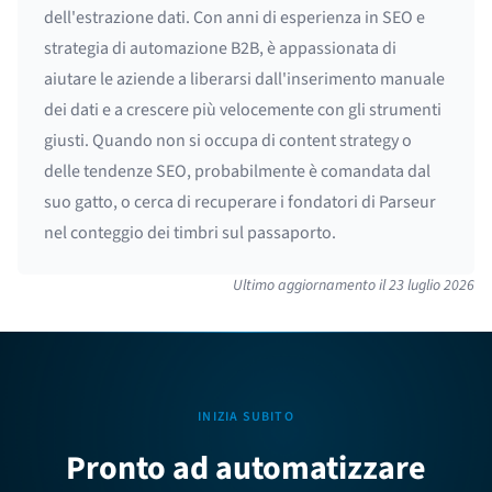
dell'estrazione dati. Con anni di esperienza in SEO e
strategia di automazione B2B, è appassionata di
aiutare le aziende a liberarsi dall'inserimento manuale
dei dati e a crescere più velocemente con gli strumenti
giusti. Quando non si occupa di content strategy o
delle tendenze SEO, probabilmente è comandata dal
suo gatto, o cerca di recuperare i fondatori di Parseur
nel conteggio dei timbri sul passaporto.
Ultimo aggiornamento il
23 luglio 2026
INIZIA SUBITO
Pronto ad automatizzare