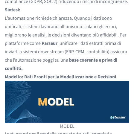
compliance (GDPR, SOC 2) riducendo i rischi di incongruenze.
Sintesi:
L’automazione richiede chiarezza. Quando i dati sono
unificati, i sistemi lavorano all’unisono: calano gli errori,
migliorano le analisi, le decisioni diventano più affidabili. Per
piattaforme come
Parseur
, unificare i dati estratti prima di
inviarli a sistemi downstream (ERP, CRM, contabilità) assicura
che l’automazione poggi su una
base coerente e priva di
conflitti.
Modello: Dati Pronti per la Modellizzazione e Decisioni
MODEL
I dati pronti per il modello sono strutturati, completi e