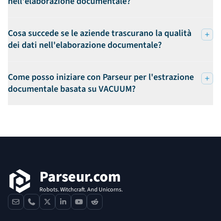
nell'elaborazione documentale?
Cosa succede se le aziende trascurano la qualità
dei dati nell'elaborazione documentale?
Come posso iniziare con Parseur per l'estrazione
documentale basata su VACUUM?
Footer
Parseur.com
Robots. Witchcraft. And Unicorns.
contact
phone
x
linkedin
youtube
reddit