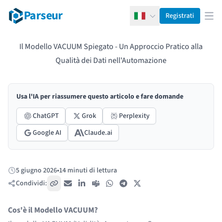
Parseur
Registrati
Italiano
Apr
Il Modello VACUUM Spiegato - Un Approccio Pratico alla
Qualità dei Dati nell'Automazione
Usa l'IA per riassumere questo articolo e fare domande
ChatGPT
Grok
Perplexity
Google AI
Claude.ai
5 giugno 2026
•
14 minuti di lettura
Pubblicato:
Condividi:
Copia link
Email
LinkedIn
Teams
WhatsApp
Telegram
X / Twitter
Cos'è il Modello VACUUM?