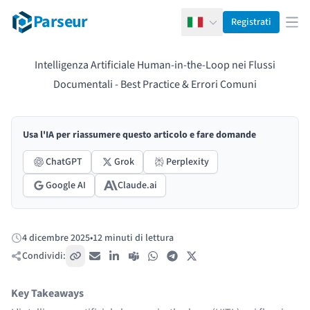
Parseur
Registrati
Italiano
Apr
Intelligenza Artificiale Human-in-the-Loop nei Flussi
Documentali - Best Practice & Errori Comuni
Usa l'IA per riassumere questo articolo e fare domande
ChatGPT
Grok
Perplexity
Google AI
Claude.ai
4 dicembre 2025
•
12 minuti di lettura
Pubblicato:
Condividi:
Copia link
Email
LinkedIn
Teams
WhatsApp
Telegram
X / Twitter
Key Takeaways