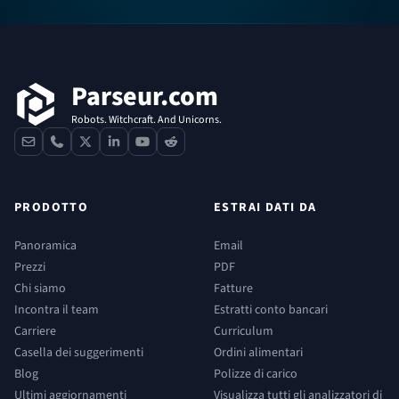
Footer
Parseur.com
Robots. Witchcraft. And Unicorns.
contact
phone
x
linkedin
youtube
reddit
PRODOTTO
ESTRAI DATI DA
Panoramica
Email
Prezzi
PDF
Chi siamo
Fatture
Incontra il team
Estratti conto bancari
Carriere
Curriculum
Casella dei suggerimenti
Ordini alimentari
Blog
Polizze di carico
Ultimi aggiornamenti
Visualizza tutti gli analizzatori di