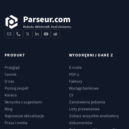
Parseur.com
Robots. Witchcraft. And Unicorns.
contact
phone
x
linkedin
youtube
reddit
PRODUKT
WYODRĘBNIJ DANE Z
Przegląd
E-maile
Cennik
PDF-y
O nas
Faktury
Poznaj zespół
Wyciągi bankowe
Kariera
CV
Skrzynka z sugestiami
Zamówienia jedzenia
Blog
Listy przewozowe
Najnowsze aktualizacje
Zobacz wszystkie analizatory
Prasa i media
dokumentów