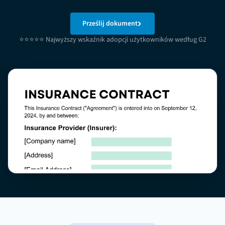
Prześlij dokument
⭐⭐⭐⭐⭐ Najwyższy wskaźnik adopcji użytkowników według G2