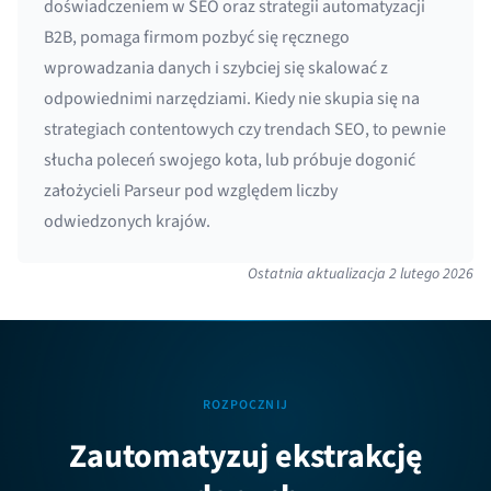
doświadczeniem w SEO oraz strategii automatyzacji
B2B, pomaga firmom pozbyć się ręcznego
wprowadzania danych i szybciej się skalować z
odpowiednimi narzędziami. Kiedy nie skupia się na
strategiach contentowych czy trendach SEO, to pewnie
słucha poleceń swojego kota, lub próbuje dogonić
założycieli Parseur pod względem liczby
odwiedzonych krajów.
Ostatnia aktualizacja
2 lutego 2026
ROZPOCZNIJ
Zautomatyzuj ekstrakcję