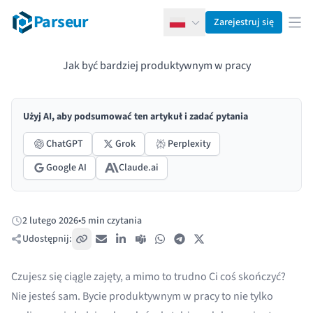
Parseur
Zarejestruj się
Polski
Otw
Jak być bardziej produktywnym w pracy
Użyj AI, aby podsumować ten artykuł i zadać pytania
ChatGPT
Grok
Perplexity
Google AI
Claude.ai
2 lutego 2026
•
5 min czytania
Opublikowano:
Udostępnij:
Skopiuj link
E-mail
LinkedIn
Teams
WhatsApp
Telegram
X / Twitter
Czujesz się ciągle zajęty, a mimo to trudno Ci coś skończyć?
Nie jesteś sam. Bycie produktywnym w pracy to nie tylko