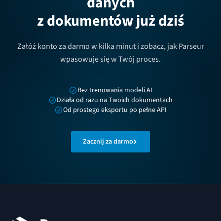
danych
z dokumentów już dziś
Załóż konto za darmo w kilka minut i zobacz, jak Parseur
wpasowuje się w Twój proces.
Bez trenowania modeli AI
Działa od razu na Twoich dokumentach
Od prostego eksportu po pełne API
Zacznij za darmo
Stopka