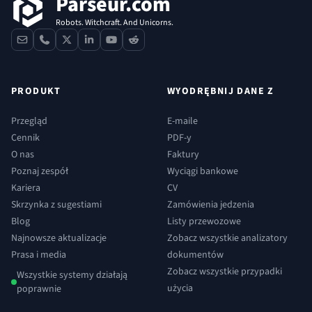
Parseur.com
Robots. Witchcraft. And Unicorns.
contact
phone
x
linkedin
youtube
reddit
PRODUKT
WYODRĘBNIJ DANE Z
Przegląd
E-maile
Cennik
PDF-y
O nas
Faktury
Poznaj zespół
Wyciągi bankowe
Kariera
CV
Skrzynka z sugestiami
Zamówienia jedzenia
Blog
Listy przewozowe
Najnowsze aktualizacje
Zobacz wszystkie analizatory
Prasa i media
dokumentów
Zobacz wszystkie przypadki
Wszystkie systemy działają
użycia
poprawnie