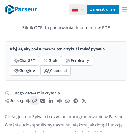
Parseur
Zarejestruj się
Polski
Otw
Silnik OCR do parsowania dokumentów PDF
Użyj AI, aby podsumować ten artykuł i zadać pytania
ChatGPT
Grok
Perplexity
Google AI
Claude.ai
3 lutego 2026
•
4 min czytania
Opublikowano:
Udostępnij:
Skopiuj link
E-mail
LinkedIn
Teams
WhatsApp
Telegram
X / Twitter
Cześć, jestem Sylvain i rozwijam oprogramowanie w Parseur.
Właśnie udostępniliśmy naszą największą jak dotąd funkcję: