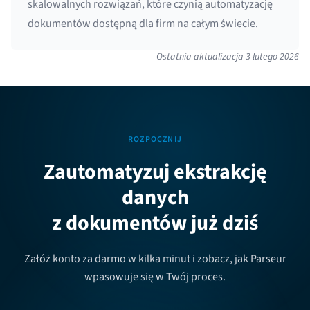
skalowalnych rozwiązań, które czynią automatyzację
dokumentów dostępną dla firm na całym świecie.
Ostatnia aktualizacja
3 lutego 2026
ROZPOCZNIJ
Zautomatyzuj ekstrakcję
danych
z dokumentów już dziś
Załóż konto za darmo w kilka minut i zobacz, jak Parseur
wpasowuje się w Twój proces.