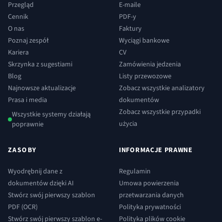
Przegląd
E-maile
Cennik
PDF-y
O nas
Faktury
Poznaj zespół
Wyciągi bankowe
Kariera
CV
Skrzynka z sugestiami
Zamówienia jedzenia
Blog
Listy przewozowe
Najnowsze aktualizacje
Zobacz wszystkie analizatory
Prasa i media
dokumentów
Zobacz wszystkie przypadki
Wszystkie systemy działają
użycia
poprawnie
ZASOBY
INFORMACJE PRAWNE
Wyodrębnij dane z
Regulamin
dokumentów dzięki AI
Umowa powierzenia
Stwórz swój pierwszy szablon
przetwarzania danych
PDF (OCR)
Polityka prywatności
Stwórz swój pierwszy szablon e-
Polityka plików cookie