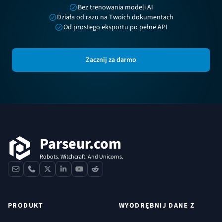
Bez trenowania modeli AI
Działa od razu na Twoich dokumentach
Od prostego eksportu po pełne API
Zacznij za darmo
Stopka
Parseur.com
Robots. Witchcraft. And Unicorns.
contact
phone
x
linkedin
youtube
reddit
PRODUKT
WYODRĘBNIJ DANE Z