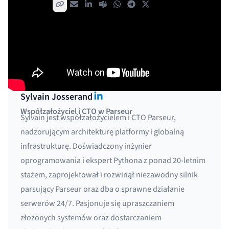
Udostępnij:
Skopiuj link
E-mail
LinkedIn
Teams
WhatsApp
Telegram
X / Twitter
LinkedIn
Sylvain Josserand
Współzałożyciel i CTO w Parseur
Sylvain jest współzałożycielem i CTO Parseur,
nadzorującym architekturę platformy i globalną
infrastrukturę. Doświadczony inżynier
oprogramowania i ekspert Pythona z ponad 20-letnim
stażem, zaprojektował i rozwinął niezawodny silnik
parsujący Parseur oraz dba o sprawne działanie
serwerów 24/7. Pasjonuje się upraszczaniem
złożonych systemów oraz dostarczaniem