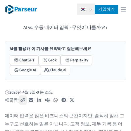
Parseur
가입하기
한국어
메뉴
AI vs. 수동 데이터 입력 - 무엇이 다를까요?
AI를 활용해 이 기사를 요약하고 질문해보세요
ChatGPT
Grok
Perplexity
Google AI
Claude.ai
2026년 4월 3일
•
0 분 소요
게시됨:
공유:
링크 복사
이메일
LinkedIn
Teams
WhatsApp
Telegram
X / Twitter
데이터 입력은 많은 비즈니스의 근간이지만, 솔직히 말해 그
누구도 선호하는 일은 아닙니다. 고객 정보, 재무 기록 등 어