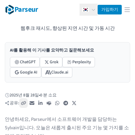
Parseur
가입하기
한국어
메뉴
웹후크 재시도, 향상된 지연 시간 및 가동 시간
AI를 활용해 이 기사를 요약하고 질문해보세요
ChatGPT
Grok
Perplexity
Google AI
Claude.ai
2025년 8월 28일
•
0 분 소요
게시됨:
공유:
링크 복사
이메일
LinkedIn
Teams
WhatsApp
Telegram
X / Twitter
안녕하세요, Parseur에서 소프트웨어 개발을 담당하는
Sylvain입니다. 오늘은 새롭게 출시된 주요 기능 몇 가지를 소